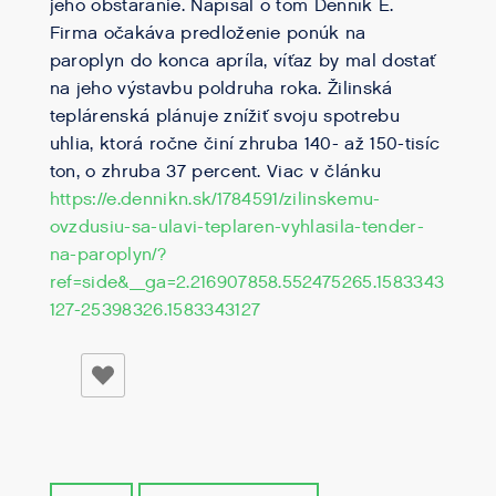
jeho obstaranie. Napísal o tom Denník E.
Firma očakáva predloženie ponúk na
paroplyn do konca apríla, víťaz by mal dostať
na jeho výstavbu poldruha roka. Žilinská
teplárenská plánuje znížiť svoju spotrebu
uhlia, ktorá ročne činí zhruba 140- až 150-tisíc
ton, o zhruba 37 percent. Viac v článku
https://e.dennikn.sk/1784591/zilinskemu-
ovzdusiu-sa-ulavi-teplaren-vyhlasila-tender-
na-paroplyn/?
ref=side&_ga=2.216907858.552475265.1583343
127-25398326.1583343127