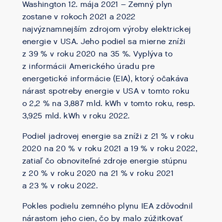
Washington 12. mája 2021 – Zemný plyn
zostane v rokoch 2021 a 2022
najvýznamnejším zdrojom výroby elektrickej
energie v USA. Jeho podiel sa mierne zníži
z 39 % v roku 2020 na 35 %. Vyplýva to
z informácii Amerického úradu pre
energetické informácie (EIA), ktorý očakáva
nárast spotreby energie v USA v tomto roku
o 2,2 % na 3,887 mld. kWh v tomto roku, resp.
3,925 mld. kWh v roku 2022.
Podiel jadrovej energie sa zníži z 21 % v roku
2020 na 20 % v roku 2021 a 19 % v roku 2022,
zatiaľ čo obnoviteľné zdroje energie stúpnu
z 20 % v roku 2020 na 21 % v roku 2021
a 23 % v roku 2022.
Pokles podielu zemného plynu IEA zdôvodnil
nárastom jeho cien, čo by malo zúžitkovať