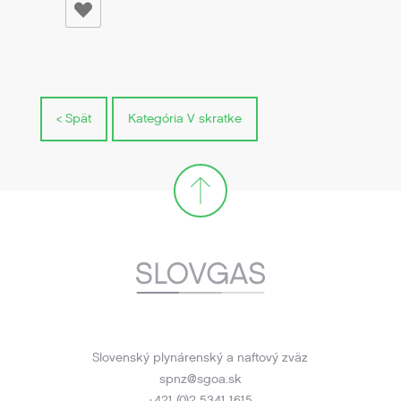
< Spät
Kategória V skratke
Slovenský plynárenský a naftový zväz
spnz@sgoa.sk
+421 (0)2 5341 1615