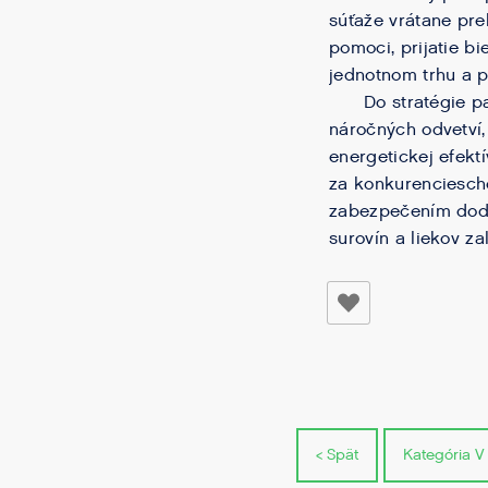
súťaže vrátane pre
pomoci, prijatie b
jednotnom trhu a p
Do stratégie patr
náročných odvetví,
energetickej efekt
za konkurenciescho
zabezpečením dodá
surovín a liekov z
< Spät
Kategória V