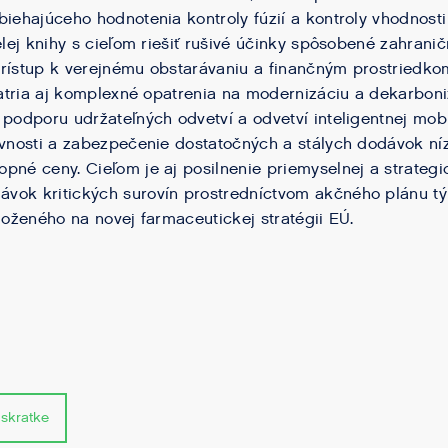
biehajúceho hodnotenia kontroly fúzií a kontroly vhodnosti
ielej knihy s cieľom riešiť rušivé účinky spôsobené zahran
rístup k verejnému obstarávaniu a finančným prostriedko
ia aj komplexné opatrenia na modernizáciu a dekarboni
 podporu udržateľných odvetví a odvetví inteligentnej mobi
ívnosti a zabezpečenie dostatočných a stálych dodávok ní
pné ceny. Cieľom je aj posilnenie priemyselnej a strateg
vok kritických surovín prostredníctvom akčného plánu tý
aloženého na novej farmaceutickej stratégii EÚ.
 skratke