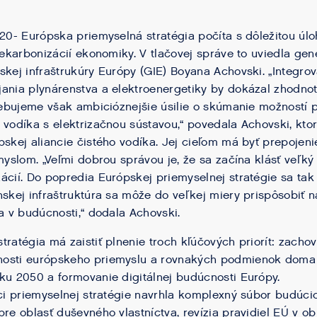
020- Európska priemyselná stratégia počíta s dôležitou úl
 dekarbonizácií ekonomiky. V tlačovej správe to uviedla ge
skej infraštrukúry Európy (GIE) Boyana Achovski. „Integrov
ania plynárenstva a elektroenergetiky by dokázal zhodnot
trebujeme však ambicióznejšie úsilie o skúmanie možností
 vodíka s elektrizačnou sústavou,“ povedala Achovski, ktorá
pskej aliancie čistého vodíka. Jej cieľom má byť prepojeni
emyslom. „Veľmi dobrou správou je, že sa začína klásť veľký
ácií. Do popredia Európskej priemyselnej stratégie sa tak
nskej infraštruktúra sa môže do veľkej miery prispôsobiť 
ka v budúcnosti,“ dodala Achovski.
tratégia má zaistiť plnenie troch kľúčových priorít: zacho
osti európskeho priemyslu a rovnakých podmienok doma aj
ku 2050 a formovanie digitálnej budúcnosti Európy.
riemyselnej stratégie navrhla komplexný súbor budúcich
pre oblasť duševného vlastníctva, revízia pravidiel EÚ v o