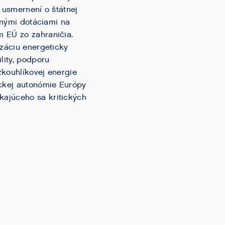
 usmernení o štátnej
ičnými dotáciami na
m EÚ zo zahraničia.
záciu energeticky
lity, podporu
zkouhlíkovej energie
ickej autonómie Európy
kajúceho sa kritických