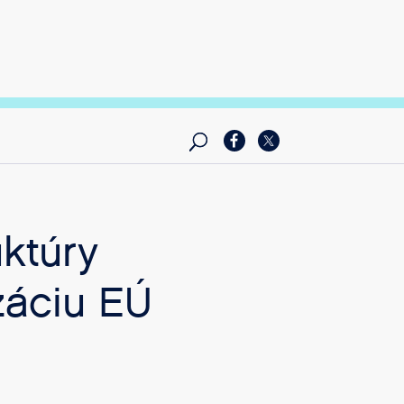
uktúry
záciu EÚ