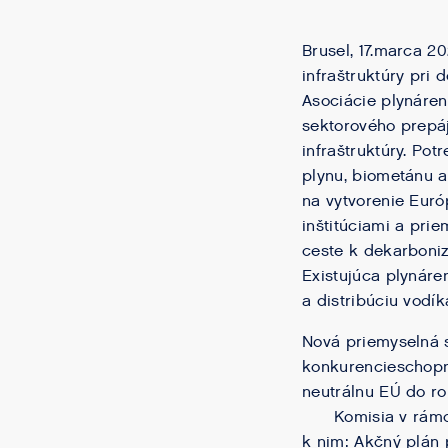
Brusel, 17.marca 2
infraštruktúry pri
Asociácie plynáren
sektorového prepáj
infraštruktúry. Po
plynu, biometánu a
na vytvorenie Euró
inštitúciami a pri
ceste k dekarboniz
Existujúca plynáre
a distribúciu vodí
Nová priemyselná s
konkurencieschopn
neutrálnu EÚ do ro
Komisia v rámci p
k nim: Akčný plán 