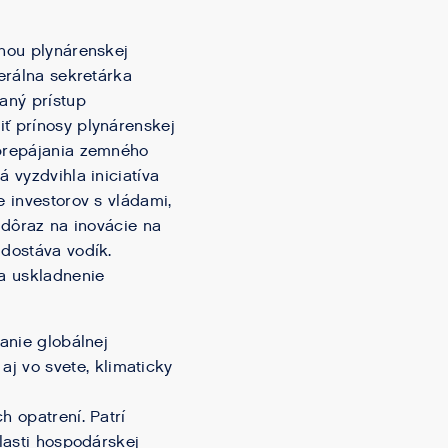
ohou plynárenskej
nerálna sekretárka
aný prístup
iť prínosy plynárenskej
 prepájania zemného
 vyzdvihla iniciatíva
e investorov s vládami,
 dôraz na inovácie na
 dostáva vodík.
na uskladnenie
vanie globálnej
 vo svete, klimaticky
 opatrení. Patrí
blasti hospodárskej