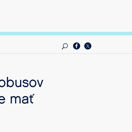
tobusov
e mať