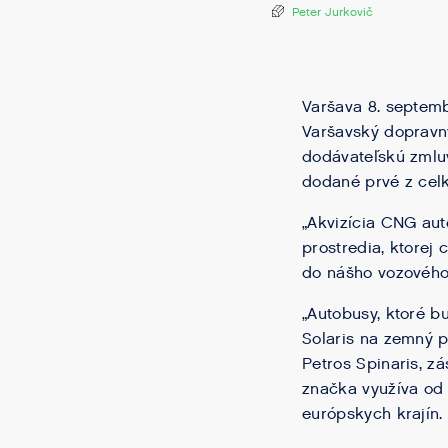
Peter Jurkovič
Varšava 8. septemb
Varšavský dopravn
dodávateľskú zmluv
dodané prvé z celk
„Akvizícia CNG aut
prostredia, ktorej
do nášho vozového 
„Autobusy, ktoré 
Solaris na zemný pl
Petros Spinaris, z
značka využíva od 
európskych krajín.