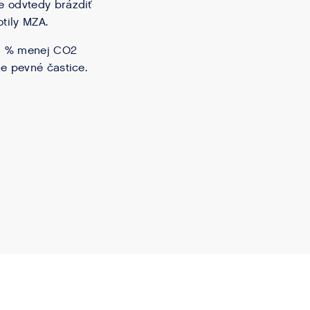
e odvtedy brázdiť
tily MZA.
25 % menej CO2
e pevné častice.