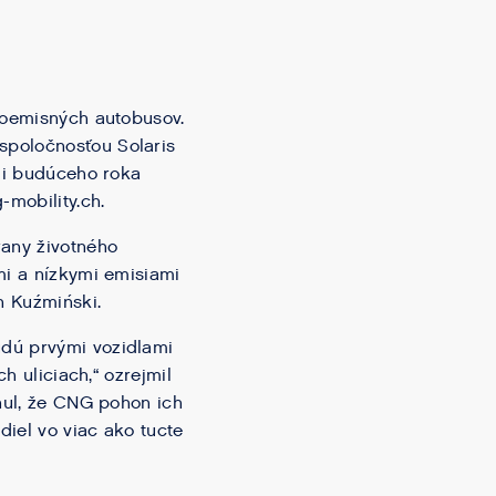
zkoemisných autobusov.
spoločnosťou Solaris
íli budúceho roka
mobility.ch.
rany životného
mi a nízkymi emisiami
n Kuźmiński.
udú prvými vozidlami
h uliciach,“ ozrejmil
enul, že CNG pohon ich
iel vo viac ako tucte