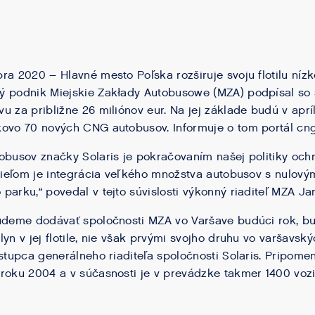
ra 2020 – Hlavné mesto Poľska rozširuje svoju flotilu ní
ý podnik Miejskie Zakłady Autobusowe (MZA) podpísal so 
u za približne 26 miliónov eur. Na jej základe budú v apr
ovo 70 nových CNG autobusov. Informuje o tom portál cng-
obusov značky Solaris je pokračovaním našej politiky och
 cieľom je integrácia veľkého množstva autobusov s nulový
parku,“ povedal v tejto súvislosti výkonný riaditeľ MZA Ja
budeme dodávať spoločnosti MZA vo Varšave budúci rok, b
yn v jej flotile, nie však prvými svojho druhu vo varšavskýc
ástupca generálneho riaditeľa spoločnosti Solaris. Pripom
roku 2004 a v súčasnosti je v prevádzke takmer 1400 vozid