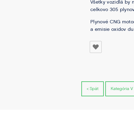
Všetky vozidlá by 
celkovo 305 plynov
Plynové CNG motor
a emisie oxidov du
< Spät
Kategória V