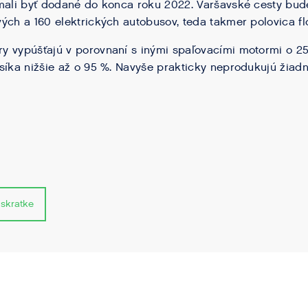
mali byť dodané do konca roku 2022. Varšavské cesty bud
ých a 160 elektrických autobusov, teda takmer polovica flo
y vypúšťajú v porovnaní s inými spaľovacími motormi o 
síka nižšie až o 95 %. Navyše prakticky neprodukujú žiadn
 skratke