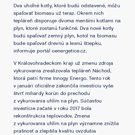
Dva uhoľné kotly, ktoré budú odstavené, môžu
spaľovať biomasu už teraz. Okrem nich
tepláreň disponuje dvoma menšími kotlami na
plyn, ktoré zostanú funkčné. Dva nové kotly
budú spaľovať zemný plyn, kotol na biomasu
bude spaľovať drevnú a lesnú štiepku,
informuje portál oenergetice.cz.
V Královohradeckom kraji už zmenu zdroja
vykurovania zrealizovala tepláreň Náchod,
ktorá patrí firme Innogy Energo. Tento rok
v januári oficiálne zakončila investíciu vyše
štvrť miliardy korún do prechodu
z vykurovania uhlím na plyn. Súčasťou
investície začaté v roku 2017 bola
rekonštrukcia teplovodov. Zmena
z vykurovania uhlím na plyn významne znížila
prašnosť a zlepšila kvalitu ovzdušia