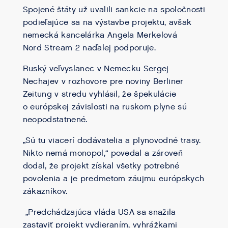
Spojené štáty už uvalili sankcie na spoločnosti
podieľajúce sa na výstavbe projektu, avšak
nemecká kancelárka Angela Merkelová
Nord Stream 2 naďalej podporuje.
Ruský veľvyslanec v Nemecku Sergej
Nechajev v rozhovore pre noviny Berliner
Zeitung v stredu vyhlásil, že špekulácie
o európskej závislosti na ruskom plyne sú
neopodstatnené.
„Sú tu viacerí dodávatelia a plynovodné trasy.
Nikto nemá monopol,“ povedal a zároveň
dodal, že projekt získal všetky potrebné
povolenia a je predmetom záujmu európskych
zákazníkov.
„Predchádzajúca vláda USA sa snažila
zastaviť projekt vydieraním, vyhrážkami