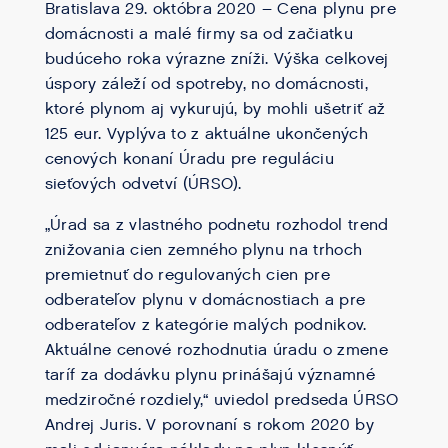
Bratislava 29. októbra 2020 – Cena plynu pre
domácnosti a malé firmy sa od začiatku
budúceho roka výrazne zníži. Výška celkovej
úspory záleží od spotreby, no domácnosti,
ktoré plynom aj vykurujú, by mohli ušetriť až
125 eur. Vyplýva to z aktuálne ukončených
cenových konaní Úradu pre reguláciu
sieťových odvetví (ÚRSO).
„Úrad sa z vlastného podnetu rozhodol trend
znižovania cien zemného plynu na trhoch
premietnuť do regulovaných cien pre
odberateľov plynu v domácnostiach a pre
odberateľov z kategórie malých podnikov.
Aktuálne cenové rozhodnutia úradu o zmene
taríf za dodávku plynu prinášajú významné
medziročné rozdiely,“ uviedol predseda ÚRSO
Andrej Juris. V porovnaní s rokom 2020 by