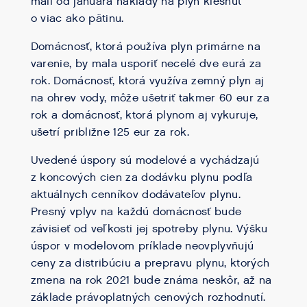
mali od januára náklady na plyn klesnúť
o viac ako pätinu.
Domácnosť, ktorá používa plyn primárne na
varenie, by mala usporiť necelé dve eurá za
rok. Domácnosť, ktorá využíva zemný plyn aj
na ohrev vody, môže ušetriť takmer 60 eur za
rok a domácnosť, ktorá plynom aj vykuruje,
ušetrí približne 125 eur za rok.
Uvedené úspory sú modelové a vychádzajú
z koncových cien za dodávku plynu podľa
aktuálnych cenníkov dodávateľov plynu.
Presný vplyv na každú domácnosť bude
závisieť od veľkosti jej spotreby plynu. Výšku
úspor v modelovom príklade neovplyvňujú
ceny za distribúciu a prepravu plynu, ktorých
zmena na rok 2021 bude známa neskôr, až na
základe právoplatných cenových rozhodnutí.