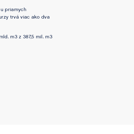
iu priamych
rzy trvá viac ako dva
mld. m3 z 387,5 mil. m3