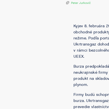
Peter Jurkovič
Kyjev 8. februára 
obchodné produkty
režime. Podľa por
Ukrtransgaz dohodu
v rámci bezcolnéh
UEEX.
Burza predpokladá s
neukrajinské firmy 
produkt na skladov
plynom.
Firmy budú schopné
burza. Ukrtransga
prevedie vlastníct