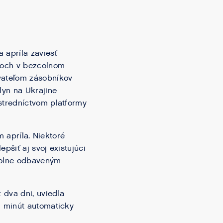
 apríla zaviesť
koch v bezcolnom
vateľom zásobníkov
lyn na Ukrajine
stredníctvom platformy
m apríla. Niektoré
pšiť aj svoj existujúci
 colne odbaveným
 dva dni, uviedla
0 minút automaticky