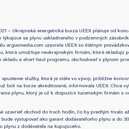
2021 – Ukrajinská energetická burza UEEX plánuje od konca
 týkajúce sa plynu uskladneného v podzemných zásobní
tálu argusmedia.com uzavrela UEEX so štátnym prevádzko
, ktorá umožňuje neukrajinským firmám, ktoré skladujú p
o skladu a short-haul programu, obchodovať s plynom pro
pustenie služby, ktorá je stále vo vývoji, približne konco
už boli na burze akreditované, informovala UEEX. Chce vyle
anie plynu, ktorý je už k dispozícii tuzemským firmám s
 uzavrieť obchod do troch hodín, čo by predtým trvalo až
z bude vystupovať ako garant dodávateľovho plynu a do 3
vo plynu z dodávateľa na kupujúceho.