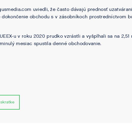
gusmedia.com uviedli, že často dávajú prednosť uzatváran
e dokončenie obchodu s v zásobníkoch prostredníctvom bu
EX-u v roku 2020 prudko vzrástli a vyšplhali sa na 2,51 
 minulý mesiac spustila denné obchodovanie.
 skratke