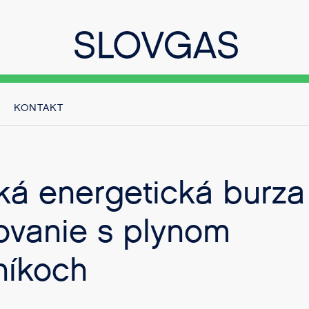
KONTAKT
ká energetická burza
vanie s plynom
níkoch