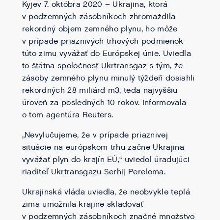
Kyjev 7. októbra 2020 – Ukrajina, ktorá
v podzemných zásobníkoch zhromaždila
rekordný objem zemného plynu, ho môže
v prípade priaznivých trhových podmienok
túto zimu vyvážať do Európskej únie. Uviedla
to štátna spoločnosť Ukrtransgaz s tým, že
zásoby zemného plynu minulý týždeň dosiahli
rekordných 28 miliárd m3, teda najvyššiu
úroveň za posledných 10 rokov. Informovala
o tom agentúra Reuters.
„Nevylučujeme, že v prípade priaznivej
situácie na európskom trhu začne Ukrajina
vyvážať plyn do krajín EÚ,“ uviedol úradujúci
riaditeľ Ukrtransgazu Serhij Pereloma.
Ukrajinská vláda uviedla, že neobvykle teplá
zima umožnila krajine skladovať
v podzemných zásobníkoch značné množstvo