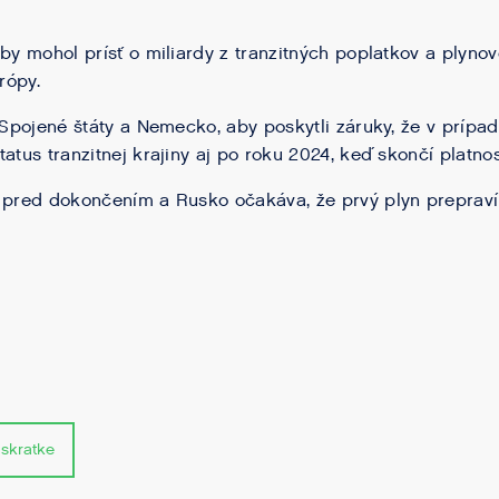
 by mohol prísť o miliardy z tranzitných poplatkov a plyno
rópy.
a Spojené štáty a Nemecko, aby poskytli záruky, že v prípa
tatus tranzitnej krajiny aj po roku 2024, keď skončí platn
 pred dokončením a Rusko očakáva, že prvý plyn prepraví
 skratke