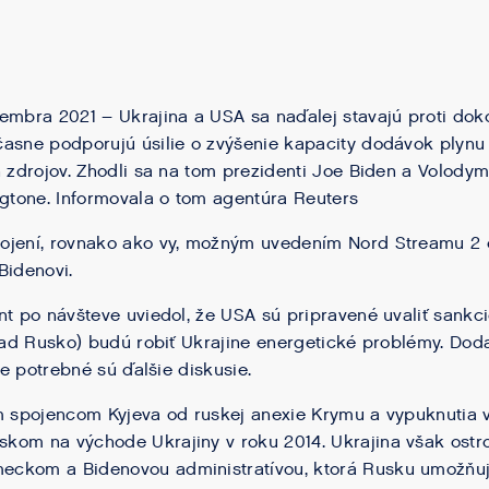
embra 2021 – Ukrajina a USA sa naďalej stavajú proti do
asne podporujú úsilie o zvýšenie kapacity dodávok plynu
h zdrojov. Zhodli sa na tom prezidenti Joe Biden a Volodym
ngtone. Informovala o tom agentúra Reuters
ojení, rovnako ako vy, možným uvedením Nord Streamu 2 
Bidenovi.
nt po návšteve uviedol, že USA sú pripravené uvaliť sankc
klad Rusko) budú robiť Ukrajine energetické problémy. Doda
ale potrebné sú ďalšie diskusie.
m spojencom Kyjeva od ruskej anexie Krymu a vypuknutia v
om na východe Ukrajiny v roku 2014. Ukrajina však ostro v
ckom a Bidenovou administratívou, ktorá Rusku umožňuj