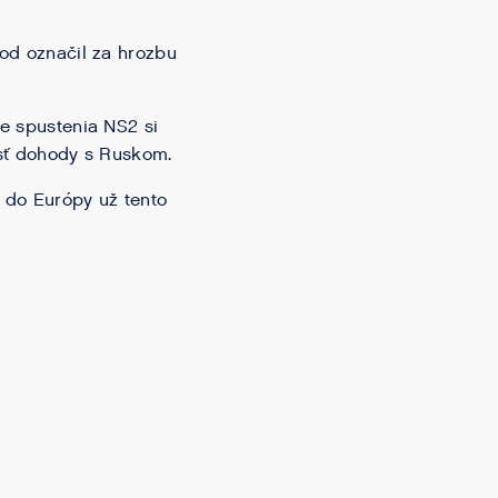
vod označil za hrozbu
de spustenia NS2 si
osť dohody s Ruskom.
 do Európy už tento