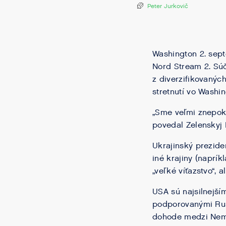
Peter Jurkovič
Washington 2. sept
Nord Stream 2. Súč
z diverzifikovanýc
stretnutí vo Washi
„Sme veľmi znepok
povedal Zelenskyj 
Ukrajinský prezide
iné krajiny (naprí
„veľké víťazstvo“, 
USA sú najsilnejší
podporovanými Rusk
dohode medzi Neme