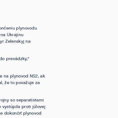
končeniu plynovodu
 na Ukrajinu
yr Zelenskyj na
do prevádzky,“
ie na plynovod NS2, ak
l, že to považuje za
ojny so separatistami
ystúpila proti júlovej
e dokončiť plynovod