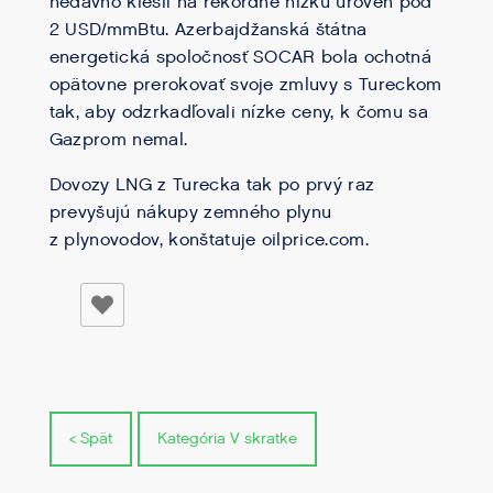
nedávno klesli na rekordne nízku úroveň pod
2 USD/mmBtu. Azerbajdžanská štátna
energetická spoločnosť SOCAR bola ochotná
opätovne prerokovať svoje zmluvy s Tureckom
tak, aby odzrkadľovali nízke ceny, k čomu sa
Gazprom nemal.
Dovozy LNG z Turecka tak po prvý raz
prevyšujú nákupy zemného plynu
z plynovodov, konštatuje oilprice.com.
< Spät
Kategória V skratke