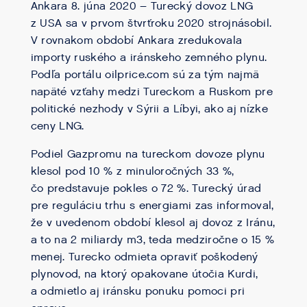
Ankara 8. júna 2020 – Turecký dovoz LNG
z USA sa v prvom štvrťroku 2020 strojnásobil.
V rovnakom období Ankara zredukovala
importy ruského a iránskeho zemného plynu.
Podľa portálu oilprice.com sú za tým najmä
napäté vzťahy medzi Tureckom a Ruskom pre
politické nezhody v Sýrii a Líbyi, ako aj nízke
ceny LNG.
Podiel Gazpromu na tureckom dovoze plynu
klesol pod 10 % z minuloročných 33 %,
čo predstavuje pokles o 72 %. Turecký úrad
pre reguláciu trhu s energiami zas informoval,
že v uvedenom období klesol aj dovoz z Iránu,
a to na 2 miliardy m3, teda medziročne o 15 %
menej. Turecko odmieta opraviť poškodený
plynovod, na ktorý opakovane útočia Kurdi,
a odmietlo aj iránsku ponuku pomoci pri