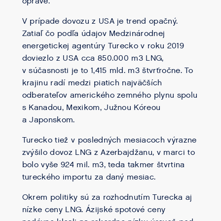
oprave.
V prípade dovozu z USA je trend opačný.
Zatiaľ čo podľa údajov Medzinárodnej
energetickej agentúry Turecko v roku 2019
doviezlo z USA cca 850.000 m3 LNG,
v súčasnosti je to 1,415 mld. m3 štvrťročne. To
krajinu radí medzi piatich najväčších
odberateľov amerického zemného plynu spolu
s Kanadou, Mexikom, Južnou Kóreou
a Japonskom.
Turecko tiež v posledných mesiacoch výrazne
zvýšilo dovoz LNG z Azerbajdžanu, v marci to
bolo vyše 924 mil. m3, teda takmer štvrtina
tureckého importu za daný mesiac.
Okrem politiky sú za rozhodnutím Turecka aj
nízke ceny LNG. Ázijské spotové ceny