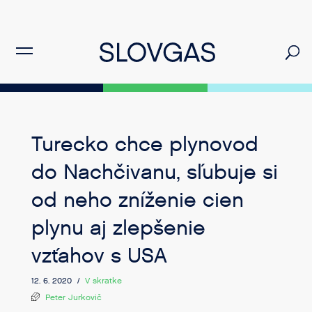
Turecko chce plynovod
do Nachčivanu, sľubuje si
od neho zníženie cien
plynu aj zlepšenie
vzťahov s USA
12. 6. 2020 /
V skratke
Peter Jurkovič