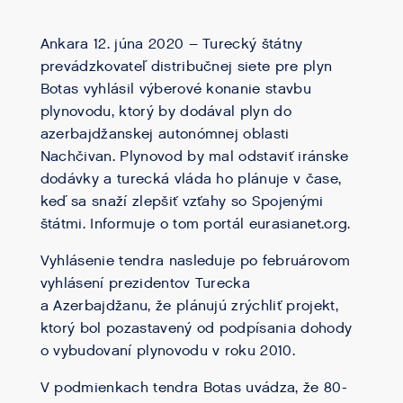
Ankara 12. júna 2020 – Turecký štátny
prevádzkovateľ distribučnej siete pre plyn
Botas vyhlásil výberové konanie stavbu
plynovodu, ktorý by dodával plyn do
azerbajdžanskej autonómnej oblasti
Nachčivan. Plynovod by mal odstaviť iránske
dodávky a turecká vláda ho plánuje v čase,
keď sa snaží zlepšiť vzťahy so Spojenými
štátmi. Informuje o tom portál eurasianet.org.
Vyhlásenie tendra nasleduje po februárovom
vyhlásení prezidentov Turecka
a Azerbajdžanu, že plánujú zrýchliť projekt,
ktorý bol pozastavený od podpísania dohody
o vybudovaní plynovodu v roku 2010.
V podmienkach tendra Botas uvádza, že 80-