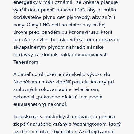
energetiky v máji oznámili, že Ankara plánuje
využiť dostupnosť lacného LNG, aby prinútila
dodávateľov plynu cez plynovody, aby znížili
ceny. Ceny LNG boli na historicky nízkej
úrovni pred pandémiou koronavírusu, ktorá
ich ešte znížila. Turecko vďaka tomu dokázalo
skvapalneným plynom nahradiť iránske
dodávky za zlomok nákladov účtovaných
Teheránom.
A zatiaľ čo ohrozenie iránskeho vývozu do
Nachčivanu môže zlepšiť pozíciu Ankary pri
zmluvných rokovaniach s Teheránom,
potenciál „pákového efektu“ tam podľa
eurasianet.org nekončí.
Turecko sa v posledných mesiacoch pokúša
zlepšiť narušené vzťahy s Washingtonom, ktorý
už dlho nalieha, aby spolu s Azerbajdžanom