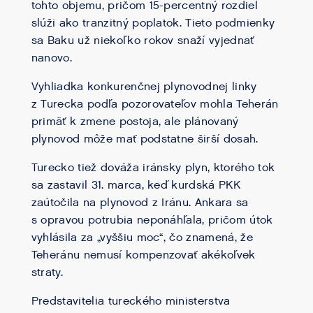
tohto objemu, pričom 15-percentný rozdiel
slúži ako tranzitný poplatok. Tieto podmienky
sa Baku už niekoľko rokov snaží vyjednať
nanovo.
Vyhliadka konkurenčnej plynovodnej linky
z Turecka podľa pozorovateľov mohla Teherán
primäť k zmene postoja, ale plánovaný
plynovod môže mať podstatne širší dosah.
Turecko tiež dováža iránsky plyn, ktorého tok
sa zastavil 31. marca, keď kurdská PKK
zaútočila na plynovod z Iránu. Ankara sa
s opravou potrubia neponáhľala, pričom útok
vyhlásila za „vyššiu moc“, čo znamená, že
Teheránu nemusí kompenzovať akékoľvek
straty.
Predstavitelia tureckého ministerstva