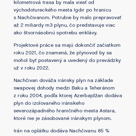
kilometrová trasa by mala viesť od
východotureckého mesta Igdır po hranicu
s Nachčivanom. Potrubie by malo prepravovať
až 2 miliardy m3 plynu, čo predstavuje viac
ako štvornásobnú spotrebu enklávy.
Projektové práce sa majú dokončiť začiatkom
roku 2021, čo znamená, že plynovod by sa
mohol byť postavený a uvedený do prevádzky
už v roku 2022.
Nachčivan dováža iránsky plyn na základe
swapovej dohody medzi Baku a Teheránom
z roku 2004, podľa ktorej Azerbajdžan dodáva
plyn do izolovaného iránskeho
severozápadného hraničného mesta Astara,
ktoré nie je zásobované iránskym plynom.
Irán na oplátku dodáva Nachčivanu 85 %