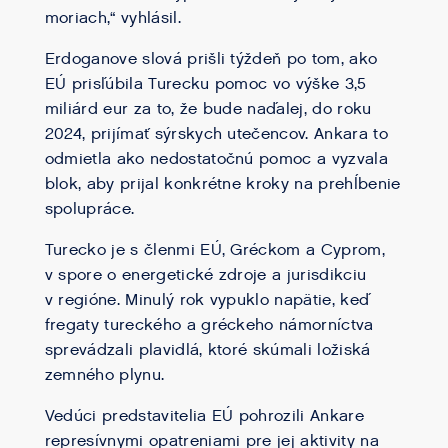
moriach,“ vyhlásil.
Erdoganove slová prišli týždeň po tom, ako
EÚ prisľúbila Turecku pomoc vo výške 3,5
miliárd eur za to, že bude naďalej, do roku
2024, prijímať sýrskych utečencov. Ankara to
odmietla ako nedostatočnú pomoc a vyzvala
blok, aby prijal konkrétne kroky na prehĺbenie
spolupráce.
Turecko je s členmi EÚ, Gréckom a Cyprom,
v spore o energetické zdroje a jurisdikciu
v regióne. Minulý rok vypuklo napätie, keď
fregaty tureckého a gréckeho námorníctva
sprevádzali plavidlá, ktoré skúmali ložiská
zemného plynu.
Vedúci predstavitelia EÚ pohrozili Ankare
represívnymi opatreniami pre jej aktivity na