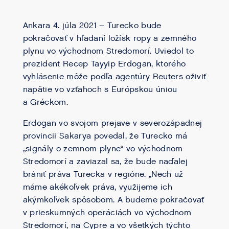
Ankara 4. júla 2021 – Turecko bude
pokračovať v hľadaní ložísk ropy a zemného
plynu vo východnom Stredomorí. Uviedol to
prezident Recep Tayyip Erdogan, ktorého
vyhlásenie môže podľa agentúry Reuters oživiť
napätie vo vzťahoch s Európskou úniou
a Gréckom.
Erdogan vo svojom prejave v severozápadnej
provincii Sakarya povedal, že Turecko má
„signály o zemnom plyne“ vo východnom
Stredomorí a zaviazal sa, že bude naďalej
brániť práva Turecka v regióne. „Nech už
máme akékoľvek práva, využijeme ich
akýmkoľvek spôsobom. A budeme pokračovať
v prieskumných operáciách vo východnom
Stredomorí, na Cypre a vo všetkých týchto