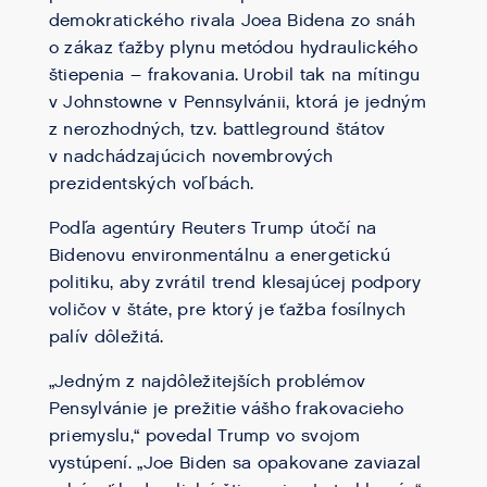
demokratického rivala Joea Bidena zo snáh
o zákaz ťažby plynu metódou hydraulického
štiepenia – frakovania. Urobil tak na mítingu
v Johnstowne v Pennsylvánii, ktorá je jedným
z nerozhodných, tzv. battleground štátov
v nadchádzajúcich novembrových
prezidentských voľbách.
Podľa agentúry Reuters Trump útočí na
Bidenovu environmentálnu a energetickú
politiku, aby zvrátil trend klesajúcej podpory
voličov v štáte, pre ktorý je ťažba fosílnych
palív dôležitá.
„Jedným z najdôležitejších problémov
Pensylvánie je prežitie vášho frakovacieho
priemyslu,“ povedal Trump vo svojom
vystúpení. „Joe Biden sa opakovane zaviazal