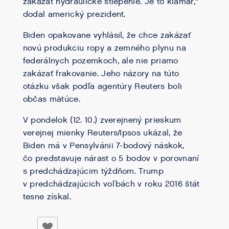
zakázať hydraulické štiepenie. Je to klamár,“
dodal americký prezident.
Biden opakovane vyhlásil, že chce zakázať
novú produkciu ropy a zemného plynu na
federálnych pozemkoch, ale nie priamo
zakázať frakovanie. Jeho názory na túto
otázku však podľa agentúry Reuters boli
občas mätúce.
V pondelok (12. 10.) zverejnený prieskum
verejnej mienky Reuters/Ipsos ukázal, že
Biden má v Pensylvánii 7-bodový náskok,
čo predstavuje nárast o 5 bodov v porovnaní
s predchádzajúcim týždňom. Trump
v predchádzajúcich voľbách v roku 2016 štát
tesne získal.