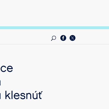
hce
a
 klesnúť