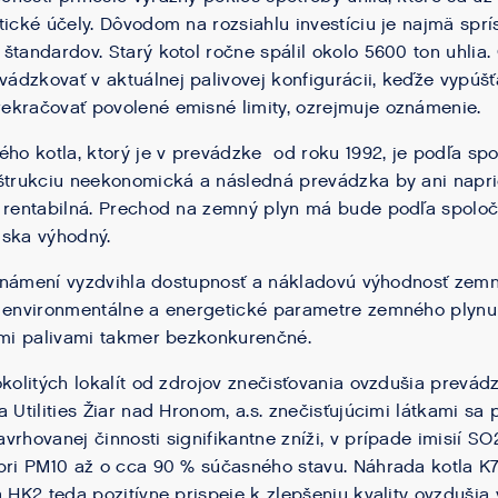
tické účely. Dôvodom na rozsiahlu investíciu je najmä spr
štandardov. Starý kotol ročne spálil okolo 5600 ton uhlia.
dzkovať v aktuálnej palivovej konfigurácii, keďže vypúšť
ekračovať povolené emisné limity, ozrejmuje oznámenie.
ého kotla, ktorý je v prevádzke od roku 1992, je podľa sp
nštrukciu neekonomická a následná prevádzka by ani napr
a rentabilná. Prechod na zemný plyn má bude podľa spolo
iska výhodný.
 oznámení vyzdvihla dostupnosť a nákladovú výhodnosť zem
e environmentálne a energetické parametre zemného plynu
ymi palivami takmer bezkonkurenčné.
okolitých lokalít od zdrojov znečisťovania ovzdušia prevá
 Utilities Žiar nad Hronom, a.s. znečisťujúcimi látkami sa 
vrhovanej činnosti signifikantne zníži, v prípade imisií SO
 pri PM10 až o cca 90 % súčasného stavu. Náhrada kotla 
a HK2 teda pozitívne prispeje k zlepšeniu kvality ovzduši