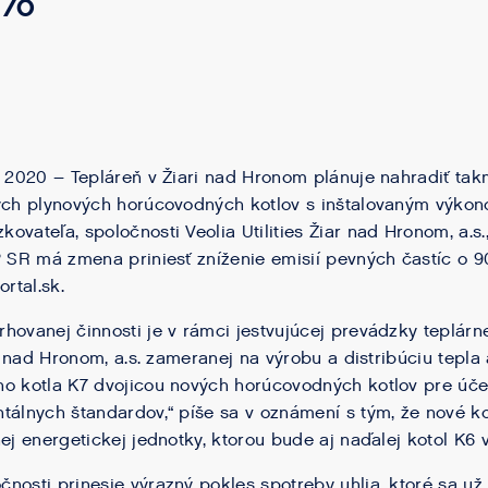
 %
a 2020 – Tepláreň v Žiari nad Hronom plánuje nahradiť tak
vých plynových horúcovodných kotlov s inštalovaným výko
ovateľa, spoločnosti Veolia Utilities Žiar nad Hronom, a.s
P SR má zmena priniesť zníženie emisií pevných častíc o 9
ortal.sk.
hovanej činnosti je v rámci jestvujúcej prevádzky teplárn
ar nad Hronom, a.s. zameranej na výrobu a distribúciu tepla 
ho kotla K7 dvojicou nových horúcovodných kotlov pre úč
tálnych štandardov,“ píše sa v oznámení s tým, že nové ko
ej energetickej jednotky, ktorou bude aj naďalej kotol K6 
nosti prinesie výrazný pokles spotreby uhlia, ktoré sa už