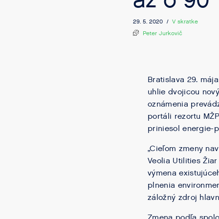
až o 90
29. 5. 2020 /
V skratke
Peter Jurkovič
Bratislava 29. máj
uhlie dvojicou no
oznámenia prevádzk
portáli rezortu MŽ
priniesol energie-p
„Cieľom zmeny navr
Veolia Utilities Ži
výmena existujúce
plnenia environmen
záložný zdroj hlavn
Zmena podľa spoloč