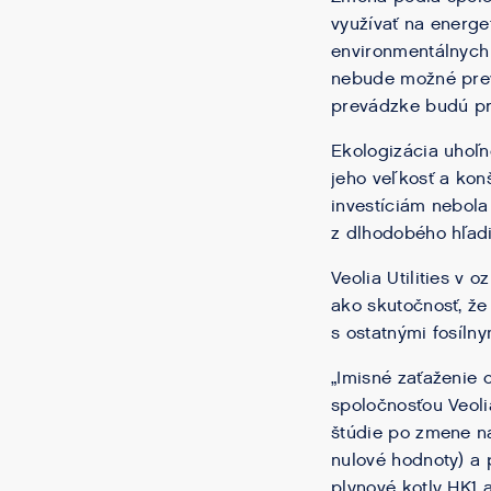
využívať na energe
environmentálnych 
nebude možné prevá
prevádzke budú pr
Ekologizácia uhoľn
jeho veľkosť a ko
investíciám nebol
z dlhodobého hľad
Veolia Utilities v
ako skutočnosť, ž
s ostatnými fosíln
„Imisné zaťaženie 
spoločnosťou Veolia
štúdie po zmene na
nulové hodnoty) a
plynové kotly HK1 