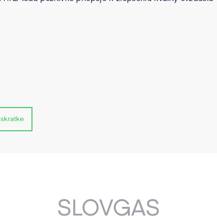
 skratke