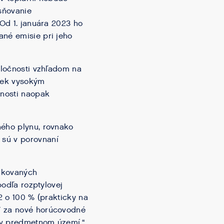
ísňovanie
 Od 1. januára 2023 ho
ané emisie pri jeho
oločnosti vzhľadom na
iek vysokým
čnosti naopak
ného plynu, rovnako
 sú v porovnaní
dzkovaných
podľa rozptylovej
2 o 100 % (prakticky na
K7 za nové horúcovodné
a v predmetnom území,“