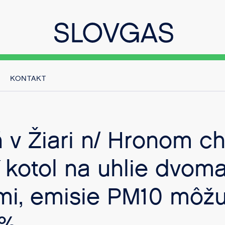
KONTAKT
 v Žiari n/ Hronom c
 kotol na uhlie dvom
mi, emisie PM10 môžu