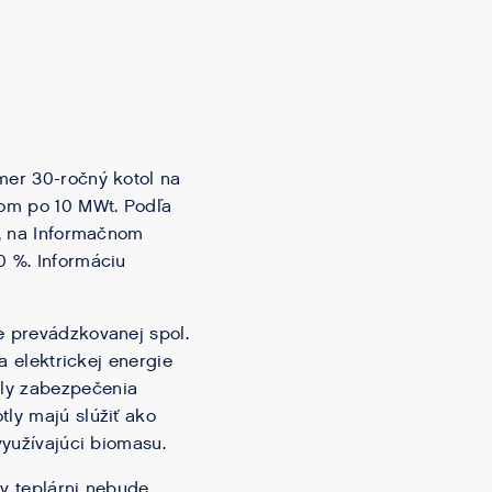
mer 30-ročný kotol na
nom po 10 MWt. Podľa
., na Informačnom
0 %. Informáciu
e prevádzkovanej spol.
a elektrickej energie
ely zabezpečenia
tly majú slúžiť ako
využívajúci biomasu.
 v teplárni nebude