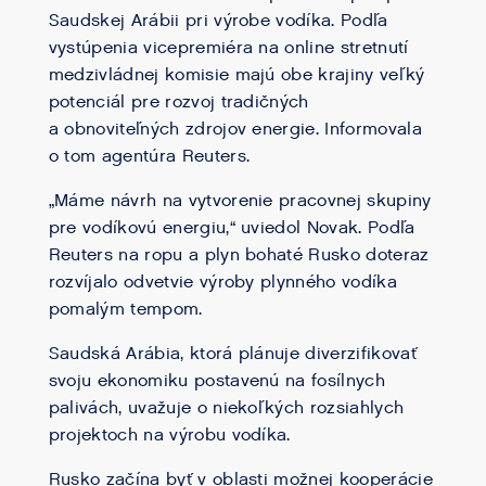
Saudskej Arábii pri výrobe vodíka. Podľa
vystúpenia vicepremiéra na online stretnutí
medzivládnej komisie majú obe krajiny veľký
potenciál pre rozvoj tradičných
a obnoviteľných zdrojov energie. Informovala
o tom agentúra Reuters.
„Máme návrh na vytvorenie pracovnej skupiny
pre vodíkovú energiu,“ uviedol Novak. Podľa
Reuters na ropu a plyn bohaté Rusko doteraz
rozvíjalo odvetvie výroby plynného vodíka
pomalým tempom.
Saudská Arábia, ktorá plánuje diverzifikovať
svoju ekonomiku postavenú na fosílnych
palivách, uvažuje o niekoľkých rozsiahlych
projektoch na výrobu vodíka.
Rusko začína byť v oblasti možnej kooperácie