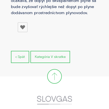
očakáva, že dopyt po skvapalnenom plyne sa
bude zvyšovať rýchlejšie než dopyt po plyne
dodávanom prostredníctvom plynovodov.
< Spät
Kategória V skratke