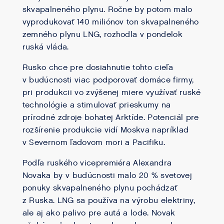
skvapalneného plynu. Ročne by potom malo
vyprodukovať 140 miliónov ton skvapalneného
zemného plynu LNG, rozhodla v pondelok
ruská vláda.
Rusko chce pre dosiahnutie tohto cieľa
v budúcnosti viac podporovať domáce firmy,
pri produkcii vo zvýšenej miere využívať ruské
technológie a stimulovať prieskumy na
prírodné zdroje bohatej Arktíde. Potenciál pre
rozšírenie produkcie vidí Moskva napríklad
v Severnom ľadovom mori a Pacifiku.
Podľa ruského vicepremiéra Alexandra
Novaka by v budúcnosti malo 20 % svetovej
ponuky skvapalneného plynu pochádzať
z Ruska. LNG sa používa na výrobu elektriny,
ale aj ako palivo pre autá a lode. Novak