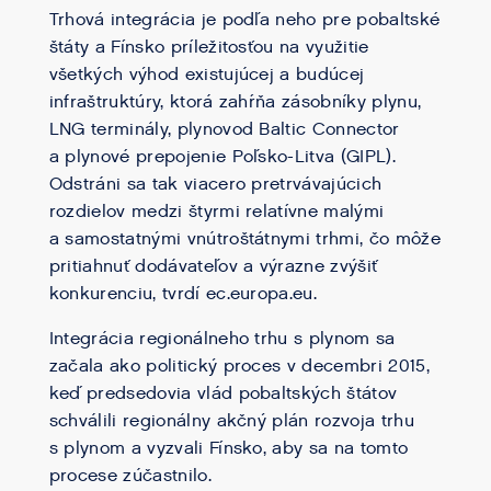
Trhová integrácia je podľa neho pre pobaltské
štáty a Fínsko príležitosťou na využitie
všetkých výhod existujúcej a budúcej
infraštruktúry, ktorá zahŕňa zásobníky plynu,
LNG terminály, plynovod Baltic Connector
a plynové prepojenie Poľsko-Litva (GIPL).
Odstráni sa tak viacero pretrvávajúcich
rozdielov medzi štyrmi relatívne malými
a samostatnými vnútroštátnymi trhmi, čo môže
pritiahnuť dodávateľov a výrazne zvýšiť
konkurenciu, tvrdí ec.europa.eu.
Integrácia regionálneho trhu s plynom sa
začala ako politický proces v decembri 2015,
keď predsedovia vlád pobaltských štátov
schválili regionálny akčný plán rozvoja trhu
s plynom a vyzvali Fínsko, aby sa na tomto
procese zúčastnilo.