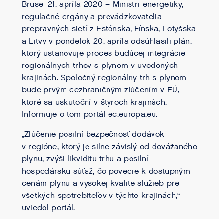
Brusel 21. apríla 2020 – Ministri energetiky,
regulačné orgány a prevádzkovatelia
prepravných sietí z Estónska, Fínska, Lotyšska
a Litvy v pondelok 20. apríla odsúhlasili plán,
ktorý ustanovuje proces budúcej integrácie
regionálnych trhov s plynom v uvedených
krajinách. Spoločný regionálny trh s plynom
bude prvým cezhraničným zlúčením v EÚ,
ktoré sa uskutoční v štyroch krajinách.
Informuje o tom portál ec.europa.eu.
„Zlúčenie posilní bezpečnosť dodávok
v regióne, ktorý je silne závislý od dovážaného
plynu, zvýši likviditu trhu a posilní
hospodársku súťaž, čo povedie k dostupným
cenám plynu a vysokej kvalite služieb pre
všetkých spotrebiteľov v týchto krajinách,“
uviedol portál.