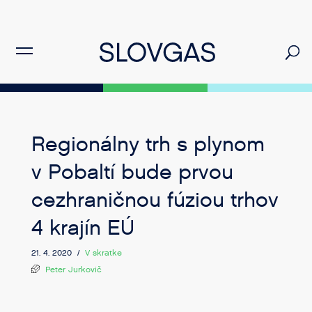
Regionálny trh s plynom
v Pobaltí bude prvou
cezhraničnou fúziou trhov
4 krajín EÚ
21. 4. 2020 /
V skratke
Peter Jurkovič