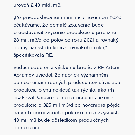
úroveň 2,43 mld. m3.
„Po predpokladanom minime v novembri 2020
očakávame, že pomalé zotavenie bude
predstavovať zvýšenie produkcie o približne
28 mil. m3/d do polovice roku 2021 a rovnaký
denný nárast do konca rovnakého roka,“
špecifikovala RE.
Vedúci oddelenia výskumu bridlíc v RE Artem
Abramov uviedol, že napriek významným
obmedzeniam ropných producentov súvisiaca
produkcia plynu neklesá tak rýchlo, ako trh
očakával. Väčšina z medziročného zníženia
produkcie o 325 mil m3/d do novembra pôjde
na vrub prirodzeného poklesu a iba zvyšných
48 mil m3 bude dôsledkom produkčných
obmedzení.