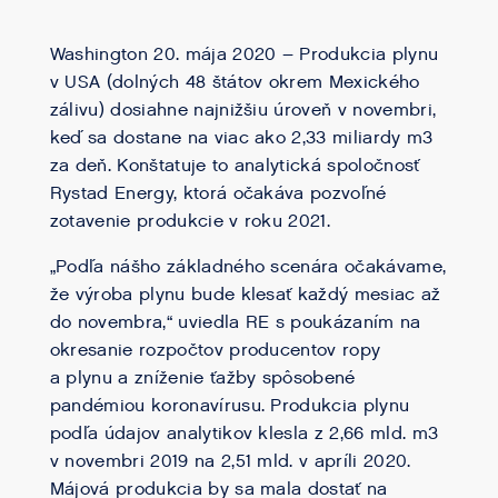
Washington 20. mája 2020 – Produkcia plynu
v USA (dolných 48 štátov okrem Mexického
zálivu) dosiahne najnižšiu úroveň v novembri,
keď sa dostane na viac ako 2,33 miliardy m3
za deň. Konštatuje to analytická spoločnosť
Rystad Energy, ktorá očakáva pozvoľné
zotavenie produkcie v roku 2021.
„Podľa nášho základného scenára očakávame,
že výroba plynu bude klesať každý mesiac až
do novembra,“ uviedla RE s poukázaním na
okresanie rozpočtov producentov ropy
a plynu a zníženie ťažby spôsobené
pandémiou koronavírusu. Produkcia plynu
podľa údajov analytikov klesla z 2,66 mld. m3
v novembri 2019 na 2,51 mld. v apríli 2020.
Májová produkcia by sa mala dostať na