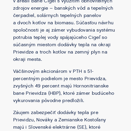
v areáli bane Cigeľ s využitím obnoviteľných
zdrojov energie – banských vôd a tepelných
čerpadiel, solárnych tepelných panelov
a dvoch kotlov na biomasu. Súčasťou návrhu
spoločnosti je aj zámer vybudovania systému
potrubia teplej vody spájajúceho Cigeľ so
súčasným miestom dodávky tepla na okraji
Prievidze a troch kotlov na zemný plyn na
okraji mesta.
Väčšinovým akcionárom v PTH s 51-
percentným podielom je mesto Prievidza,
zvyšných 49 percent majú Hornonitrianske
bane Prievidza (HBP), ktoré zámer budúceho
vykurovania pôvodne predložili.
Záujem zabezpečiť dodávky tepla pre
Prievidzu, Nováky a Zemianske Kostoľany
majú i Slovenské elektrárne (SE), ktoré