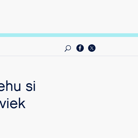
ehu si
viek