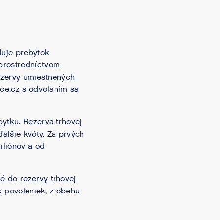
duje prebytok
 prostredníctvom
rezervy umiestnených
ice.cz s odvolaním sa
bytku. Rezerva trhovej
ďalšie kvóty. Za prvých
iliónov a od
é do rezervy trhovej
ok povoleniek, z obehu