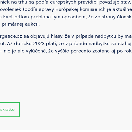
niek na trhu sa podľa európskych pravidiel považuje stav,
ovoleniek (podľa správy Európskej komisie ich je aktuálne
tie kvót pritom prebieha tým spôsobom, že zo strany člensk
primárnej aukcii.
rgetice.cz sa objavujú hlasy, že v prípade nadbytku by mal
vót. Až do roku 2023 platí, že v prípade nadbytku sa sťahu
– nie je ale vylúčené, že vyššie percento zostane aj po ro
 skratke