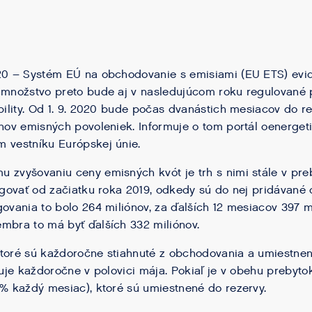
020 – Systém EÚ na obchodovanie s emisiami (EU ETS) evi
h množstvo preto bude aj v nasledujúcom roku regulované
ability. Od 1. 9. 2020 bude počas dvanástich mesiacov do 
ónov emisných povoleniek. Informuje o tom portál oenerget
 vestníku Európskej únie.
 zvyšovaniu ceny emisných kvót je trh s nimi stále v pre
ungovať od začiatku roka 2019, odkedy sú do nej pridávané 
govania to bolo 264 miliónov, za ďalších 12 mesiacov 397 m
mbra to má byť ďalších 332 miliónov.
toré sú každoročne stiahnuté z obchodovania a umiestnen
oduje každoročne v polovici mája. Pokiaľ je v obehu prebyt
 % každý mesiac), ktoré sú umiestnené do rezervy.