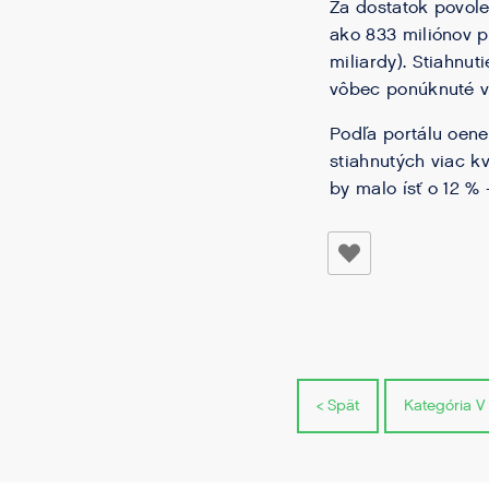
Za dostatok povole
ako 833 miliónov p
miliardy). Stiahnu
vôbec ponúknuté v 
Podľa portálu oene
stiahnutých viac k
by malo ísť o 12 % 
< Spät
Kategória V