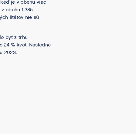
 keď je v obehu viac
 v obehu 1,385
ých štátov nie sú
o byť z trhu
je 24 % kvót. Následne
ku 2023.