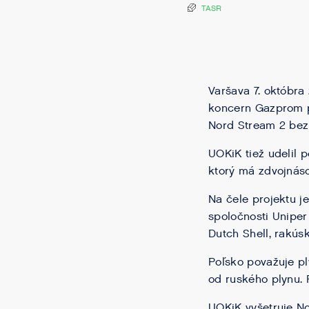
TASR
Varšava 7. októbr
koncern Gazprom p
Nord Stream 2 bez
UOKiK tiež udelil 
ktorý má zdvojnáso
Na čele projektu j
spoločnosti Uniper
Dutch Shell, rakús
Poľsko považuje pl
od ruského plynu. 
UOKiK vyšetruje No