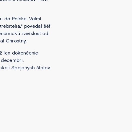
u do Poľska. Veľmi
ebitelia,“ povedal šéf
onomickú závislosť od
al Chrostny.
už len dokončenie
v decembri.
nkcií Spojených štátov.