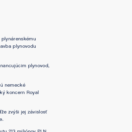
u plynárenskému
stavba plynovodu
inancujúcim plynovod,
ujú nemecké
ský koncern Royal
e zvýši jej závislosť
e.
utu 213 miliónov PLN.