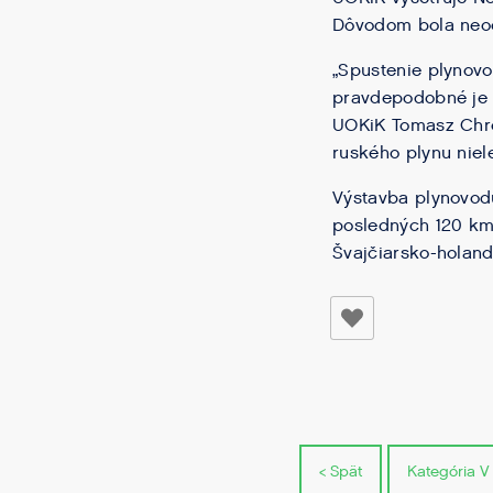
Dôvodom bola neoc
„Spustenie plynov
pravdepodobné je t
UOKiK Tomasz Chros
ruského plynu niel
Výstavba plynovodu
posledných 120 km 
Švajčiarsko-holand
< Spät
Kategória V