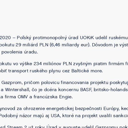
a 2020 – Poľský protimonopolný úrad UOKiK udelil ruském
okutu 29 miliárd PLN (6,46 miliardy eur). Dôvodom je vý
 povolenia úradu.
pokutu vo výške 234 miliónov PLN zvyšným piatim firmám f
biť transport ruského plynu cez Baltické more.
e Gazprom, pričom polovicu financovania projektu poskyt
 a Wintershall, čo je dcéra koncernu BASF, britsko-holand
ka firma OMV a francúzska Engie.
ynovod za ohrozenie energetickej bezpečnosti Európy, keďž
Podobný názor majú aj USA, ktoré na projekt uvalili sankci
rd Stream 2 už roky. Úrad v auguste udelil Gazpromu pok