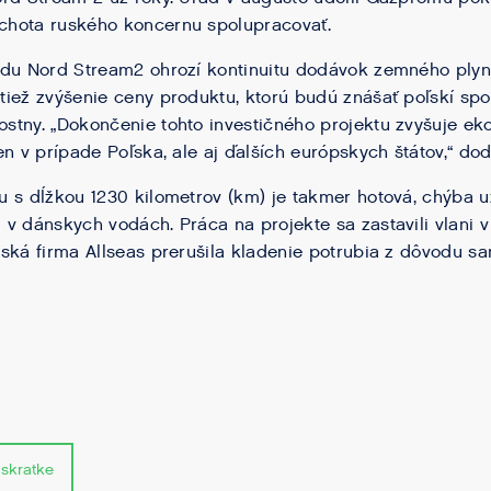
hota ruského koncernu spolupracovať.
odu Nord Stream2 ohrozí kontinuitu dodávok zemného plyn
iež zvýšenie ceny produktu, ktorú budú znášať poľskí spotr
tny. „Dokončenie tohto investičného projektu zvyšuje ek
en v prípade Poľska, ale aj ďalších európskych štátov,“ dod
 s dĺžkou 1230 kilometrov (km) je takmer hotová, chýba 
v dánskych vodách. Práca na projekte sa zastavili vlani 
ská firma Allseas prerušila kladenie potrubia z dôvodu sa
 skratke