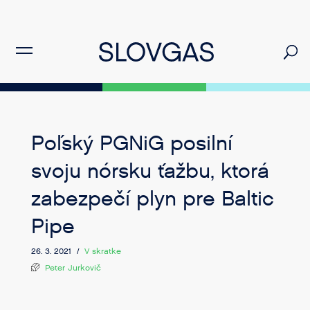
Poľský PGNiG posilní
svoju nórsku ťažbu, ktorá
zabezpečí plyn pre Baltic
Pipe
26. 3. 2021 /
V skratke
Peter Jurkovič