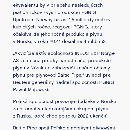
ekvivalentu by v priebehu nasledujúcich
piatich rokov zvýšil produkciu PGNiG
Upstream Norway na asi 1,5 miliardy metrov
kubických ročne, reagoval PGNiG, ktorý
očakáva, že jeho ročná produkcia plynu
v Nórsku v roku 2027 dosiahne 4 mld. m3.
„Akvizícia aktív spoločnosti INEOS E&P Norge
AS znamená prudký nárast našej produkcie
plynu v Nórsku a zabezpečí značné objemy
plynu pre plynovod Baltic Pipe,“ uviedol pre
Reuters generálny riaditeľ spoločnosti PGNiG
Pawel Majewski.
Poľská spoločnosť považuje dodávky z Nórska
za alternatívu k doterajším nákupom plynu
z Ruska, ktoré chce po roku 2022 ukončiť.
Baltic Pipe spojí Poľsko s nórskymi plynovými