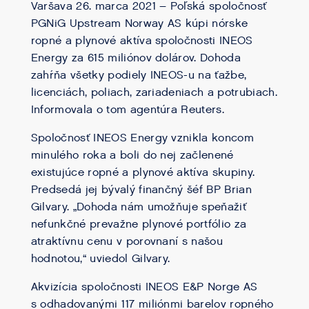
Varšava 26. marca 2021 – Poľská spoločnosť
PGNiG Upstream Norway AS kúpi nórske
ropné a plynové aktíva spoločnosti INEOS
Energy za 615 miliónov dolárov. Dohoda
zahŕňa všetky podiely INEOS-u na ťažbe,
licenciách, poliach, zariadeniach a potrubiach.
Informovala o tom agentúra Reuters.
Spoločnosť INEOS Energy vznikla koncom
minulého roka a boli do nej začlenené
existujúce ropné a plynové aktíva skupiny.
Predsedá jej bývalý finančný šéf BP Brian
Gilvary. „Dohoda nám umožňuje speňažiť
nefunkčné prevažne plynové portfólio za
atraktívnu cenu v porovnaní s našou
hodnotou,“ uviedol Gilvary.
Akvizícia spoločnosti INEOS E&P Norge AS
s odhadovanými 117 miliónmi barelov ropného