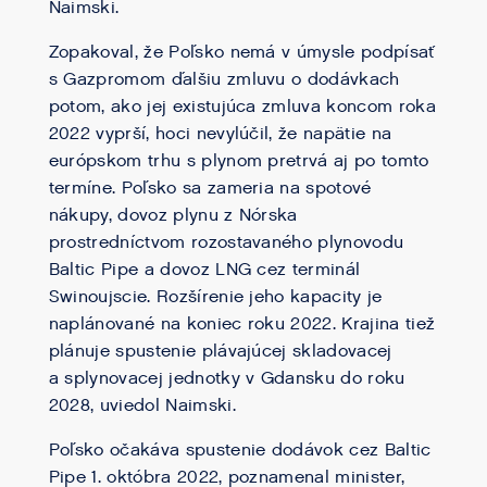
Naimski.
Zopakoval, že Poľsko nemá v úmysle podpísať
s Gazpromom ďalšiu zmluvu o dodávkach
potom, ako jej existujúca zmluva koncom roka
2022 vyprší, hoci nevylúčil, že napätie na
európskom trhu s plynom pretrvá aj po tomto
termíne. Poľsko sa zameria na spotové
nákupy, dovoz plynu z Nórska
prostredníctvom rozostavaného plynovodu
Baltic Pipe a dovoz LNG cez terminál
Swinoujscie. Rozšírenie jeho kapacity je
naplánované na koniec roku 2022. Krajina tiež
plánuje spustenie plávajúcej skladovacej
a splynovacej jednotky v Gdansku do roku
2028, uviedol Naimski.
Poľsko očakáva spustenie dodávok cez Baltic
Pipe 1. októbra 2022, poznamenal minister,