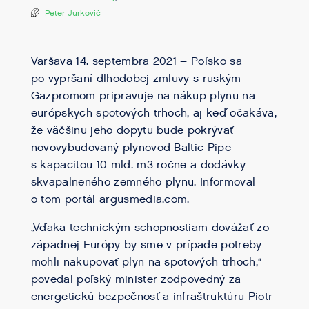
Peter Jurkovič
Varšava 14. septembra 2021 – Poľsko sa
po vypršaní dlhodobej zmluvy s ruským
Gazpromom pripravuje na nákup plynu na
európskych spotových trhoch, aj keď očakáva,
že väčšinu jeho dopytu bude pokrývať
novovybudovaný plynovod Baltic Pipe
s kapacitou 10 mld. m3 ročne a dodávky
skvapalneného zemného plynu. Informoval
o tom portál argusmedia.com.
„Vďaka technickým schopnostiam dovážať zo
západnej Európy by sme v prípade potreby
mohli nakupovať plyn na spotových trhoch,“
povedal poľský minister zodpovedný za
energetickú bezpečnosť a infraštruktúru Piotr