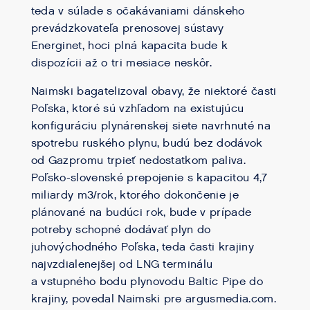
teda v súlade s očakávaniami dánskeho
prevádzkovateľa prenosovej sústavy
Energinet, hoci plná kapacita bude k
dispozícii až o tri mesiace neskôr.
Naimski bagatelizoval obavy, že niektoré časti
Poľska, ktoré sú vzhľadom na existujúcu
konfiguráciu plynárenskej siete navrhnuté na
spotrebu ruského plynu, budú bez dodávok
od Gazpromu trpieť nedostatkom paliva.
Poľsko-slovenské prepojenie s kapacitou 4,7
miliardy m3/rok, ktorého dokončenie je
plánované na budúci rok, bude v prípade
potreby schopné dodávať plyn do
juhovýchodného Poľska, teda časti krajiny
najvzdialenejšej od LNG terminálu
a vstupného bodu plynovodu Baltic Pipe do
krajiny, povedal Naimski pre argusmedia.com.