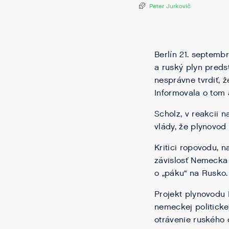
Peter Jurkovič
Berlín 21. septem
a ruský plyn preds
nesprávne tvrdiť, 
Informovala o tom 
Scholz, v reakcii 
vlády, že plynovod
Kritici ropovodu, n
závislosť Nemecka o
o „páku“ na Rusko.
Projekt plynovodu
nemeckej politicke
otrávenie ruského 