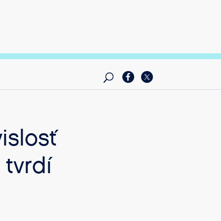
islosť
tvrdí