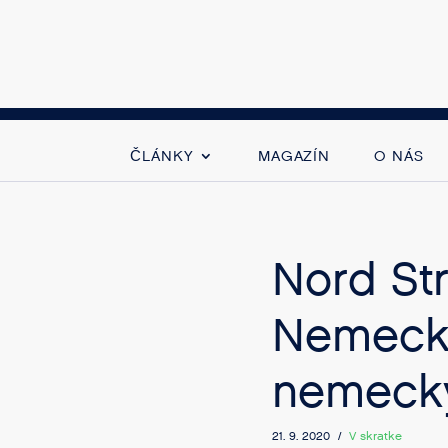
ČLÁNKY
MAGAZÍN
O NÁS
Nord St
Nemecka
nemecký 
21. 9. 2020 /
V skratke