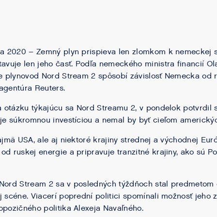
bra 2020 – Zemný plyn prispieva len zlomkom k nemeckej 
tavuje len jeho časť. Podľa nemeckého ministra financií Ol
že plynovod Nord Stream 2 spôsobí závislosť Nemecka od r
agentúra Reuters.
na otázku týkajúcu sa Nord Streamu 2, v pondelok potvrdil
 je súkromnou investíciou a nemal by byť cieľom americkýc
ajmä USA, ale aj niektoré krajiny strednej a východnej Euró
d ruskej energie a pripravuje tranzitné krajiny, ako sú Po
 Nord Stream 2 sa v posledných týždňoch stal predmetom 
j scéne. Viacerí poprední politici spomínali možnosť jeho z
opozičného politika Alexeja Navaľného.