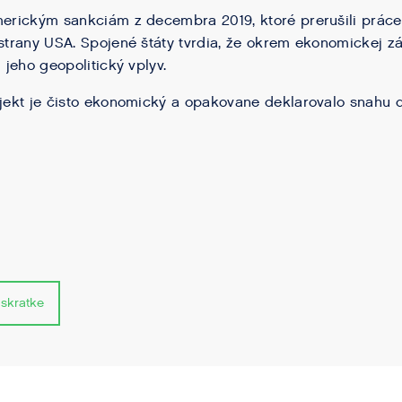
merickým sankciám z decembra 2019, ktoré prerušili práce
 strany USA. Spojené štáty tvrdia, že okrem ekonomickej z
j jeho geopolitický vplyv.
ojekt je čisto ekonomický a opakovane deklarovalo snahu d
 skratke