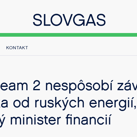
KONTAKT
ream 2 nespôsobí záv
 od ruských energií, 
minister financií