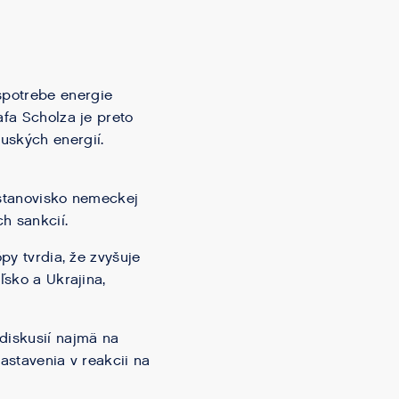
spotrebe energie
afa Scholza je preto
uských energií.
 stanovisko nemeckej
h sankcií.
py tvrdia, že zvyšuje
ľsko a Ukrajina,
diskusií najmä na
astavenia v reakcii na