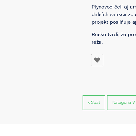
Plynovod čelí aj a
ďalších sankcií zo
projekt posilňuje a
Rusko tvrdí, že pr
réžii.
< Spät
Kategória V