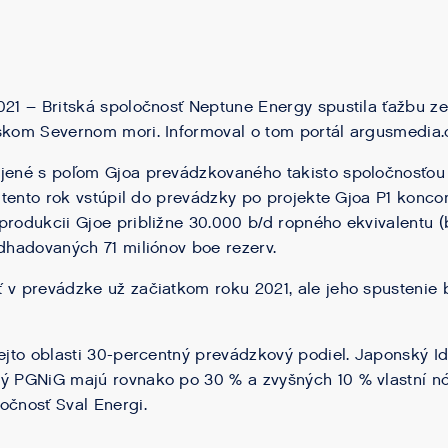
021 – Britská spoločnosť Neptune Energy spustila ťažbu 
rskom Severnom mori. Informoval o tom portál argusmedia
jené s poľom Gjoa prevádzkovaného takisto spoločnosťou 
rý tento rok vstúpil do prevádzky po projekte Gjoa P1 konc
produkcii Gjoe približne 30.000 b/d ropného ekvivalentu 
odhadovaných 71 miliónov boe rezerv.
 v prevádzke už začiatkom roku 2021, ale jeho spustenie 
tejto oblasti 30-percentný prevádzkový podiel. Japonský I
ný PGNiG majú rovnako po 30 % a zvyšných 10 % vlastní n
očnosť Sval Energi.