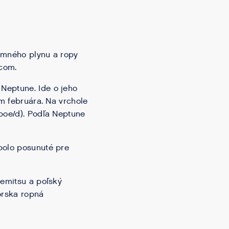
zemného plynu a ropy
.com.
Neptune. Ide o jeho
om februára. Na vrchole
(boe/d). Podľa Neptune
bolo posunuté pre
demitsu a poľský
órska ropná