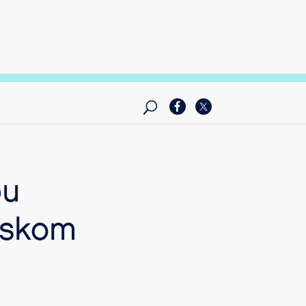
bu
rskom