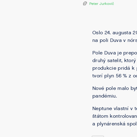
Peter Jurkovič
Oslo 24. augusta 2
na poli Duva v nó
Pole Duva je prepo
druhý satelit, kto
produkcie pridá k 
tvorí plyn 56 % z 
Nové pole malo byť
pandémiu.
Neptune vlastní v 
štátom kontrolova
a plynárenská spol