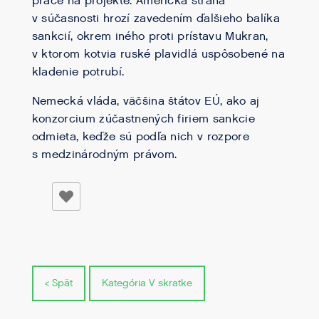
práce na projekte. Americká strana
v súčasnosti hrozí zavedením ďalšieho balíka
sankcií, okrem iného proti prístavu Mukran,
v ktorom kotvia ruské plavidlá uspôsobené na
kladenie potrubí.
Nemecká vláda, väčšina štátov EÚ, ako aj
konzorcium zúčastnených firiem sankcie
odmieta, keďže sú podľa nich v rozpore
s medzinárodným právom.
< Spät
Kategória V skratke