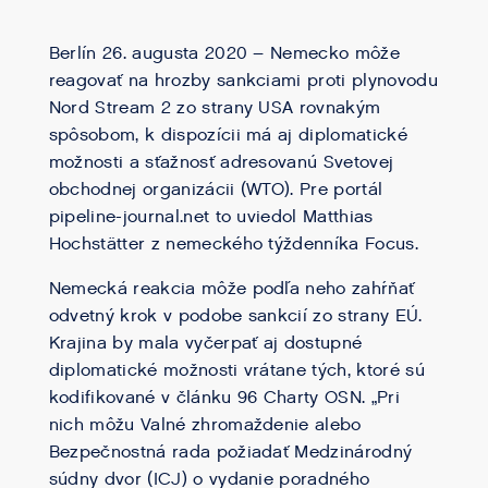
Berlín 26. augusta 2020 – Nemecko môže
reagovať na hrozby sankciami proti plynovodu
Nord Stream 2 zo strany USA rovnakým
spôsobom, k dispozícii má aj diplomatické
možnosti a sťažnosť adresovanú Svetovej
obchodnej organizácii (WTO). Pre portál
pipeline-journal.net to uviedol Matthias
Hochstätter z nemeckého týždenníka Focus.
Nemecká reakcia môže podľa neho zahŕňať
odvetný krok v podobe sankcií zo strany EÚ.
Krajina by mala vyčerpať aj dostupné
diplomatické možnosti vrátane tých, ktoré sú
kodifikované v článku 96 Charty OSN. „Pri
nich môžu Valné zhromaždenie alebo
Bezpečnostná rada požiadať Medzinárodný
súdny dvor (ICJ) o vydanie poradného