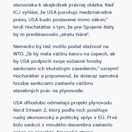
stanoviska k akejkoľvek právnej otázke. Keď
ICJ vyhlási, že USA porušujú medzinárodné
právo, USA budú postavené mimo zákon,“
tvrdí Hochstätter s tým, že pre Spojené štáty
by to predstavovalo „stratu tváre“.
Nemecko by tiež mohlo podať sťažnosť na
WTO. „Tá by mala väčšiu šancu na úspech, ak
by USA podporili svoje súčasné hrozby
sankciami ich skutočným zavedením,“ ozrejmil
Hochstätter a pripomenul, že doteraz samotná
hrozba sankciami zastavila väčšinu
stavebných prác na plynovode.
USA dlhodobo odmietajú projekt plynovodu
Nord Stream 2, ktorý podľa nich posilňuje
ruský ekonomický a politický vplyv v EÚ. Prvé
kolo sankcií z minulého decembra zastavilo