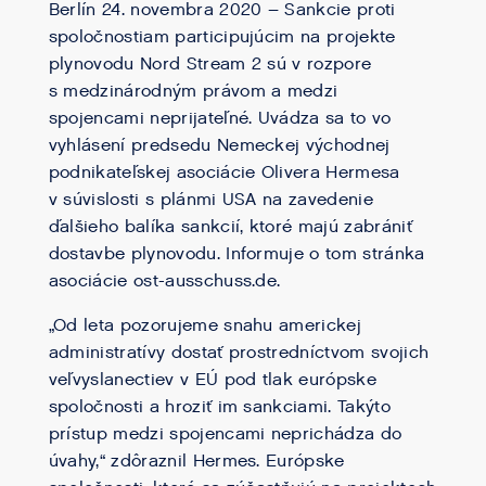
Berlín 24. novembra 2020 – Sankcie proti
spoločnostiam participujúcim na projekte
plynovodu Nord Stream 2 sú v rozpore
s medzinárodným právom a medzi
spojencami neprijateľné. Uvádza sa to vo
vyhlásení predsedu Nemeckej východnej
podnikateľskej asociácie Olivera Hermesa
v súvislosti s plánmi USA na zavedenie
ďalšieho balíka sankcií, ktoré majú zabrániť
dostavbe plynovodu. Informuje o tom stránka
asociácie ost-ausschuss.de.
„Od leta pozorujeme snahu americkej
administratívy dostať prostredníctvom svojich
veľvyslanectiev v EÚ pod tlak európske
spoločnosti a hroziť im sankciami. Takýto
prístup medzi spojencami neprichádza do
úvahy,“ zdôraznil Hermes. Európske