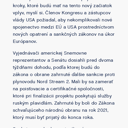
kroky, ktoré budú mať na tento nový začiatok
vplyv, myslí si. Členov Kongresu a zástupcov
vlády USA požiadal, aby nekomplikovali nové
spojenectvo medzi EÚ a USA prostredníctvom
nových opatrení a sankčných zákonov na úkor
Európanov.
Vyjednávači americkej Snemovne
reprezentantov a Senátu dosiahli pred dvoma
týždňami dohodu, podľa ktorej budú do
zákona o obrane zahrnuté ďalšie sankcie proti
plynovodu Nord Stream 2. Mali by sa zamerať
na poisťovacie a certifikačné spoločnosti,
ktoré pri finalizácii projektu poskytujú služby
ruským plavidlám. Zahrnuté by boli do Zákona
schvaľujúceho národnú obranu na rok 2021,
ktorý musí byť prijatý do konca roka.