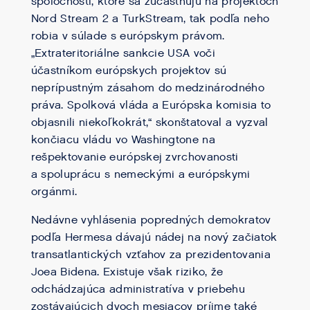
spoločnosti, ktoré sa zúčastňujú na projektoch
Nord Stream 2 a TurkStream, tak podľa neho
robia v súlade s európskym právom.
„Extrateritoriálne sankcie USA voči
účastníkom európskych projektov sú
neprípustným zásahom do medzinárodného
práva. Spolková vláda a Európska komisia to
objasnili niekoľkokrát,“ skonštatoval a vyzval
končiacu vládu vo Washingtone na
rešpektovanie európskej zvrchovanosti
a spoluprácu s nemeckými a európskymi
orgánmi.
Nedávne vyhlásenia popredných demokratov
podľa Hermesa dávajú nádej na nový začiatok
transatlantických vzťahov za prezidentovania
Joea Bidena. Existuje však riziko, že
odchádzajúca administratíva v priebehu
zostávajúcich dvoch mesiacov príjme také