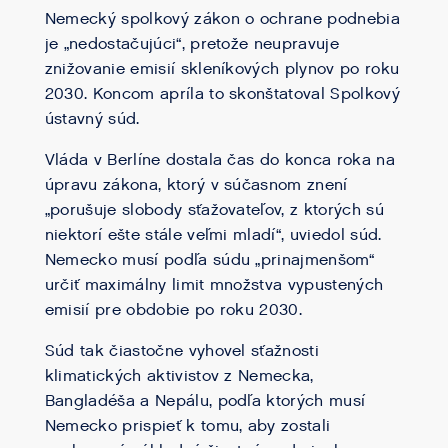
Nemecký spolkový zákon o ochrane podnebia
je „nedostačujúci“, pretože neupravuje
znižovanie emisií skleníkových plynov po roku
2030. Koncom apríla to skonštatoval Spolkový
ústavný súd.
Vláda v Berlíne dostala čas do konca roka na
úpravu zákona, ktorý v súčasnom znení
„porušuje slobody sťažovateľov, z ktorých sú
niektorí ešte stále veľmi mladí“, uviedol súd.
Nemecko musí podľa súdu „prinajmenšom“
určiť maximálny limit množstva vypustených
emisií pre obdobie po roku 2030.
Súd tak čiastočne vyhovel sťažnosti
klimatických aktivistov z Nemecka,
Bangladéša a Nepálu, podľa ktorých musí
Nemecko prispieť k tomu, aby zostali