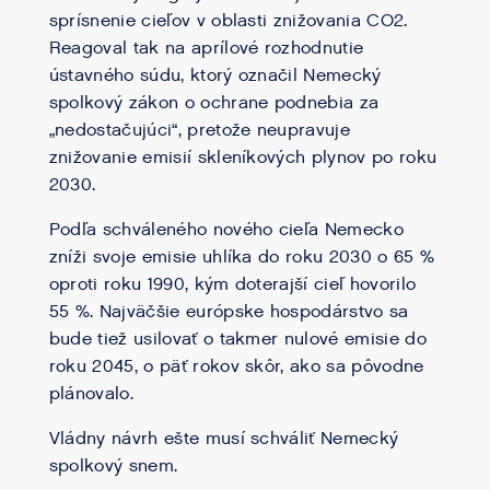
sprísnenie cieľov v oblasti znižovania CO2.
Reagoval tak na aprílové rozhodnutie
ústavného súdu, ktorý označil Nemecký
spolkový zákon o ochrane podnebia za
„nedostačujúci“, pretože neupravuje
znižovanie emisií skleníkových plynov po roku
2030.
Podľa schváleného nového cieľa Nemecko
zníži svoje emisie uhlíka do roku 2030 o 65 %
oproti roku 1990, kým doterajší cieľ hovorilo
55 %. Najväčšie európske hospodárstvo sa
bude tiež usilovať o takmer nulové emisie do
roku 2045, o päť rokov skôr, ako sa pôvodne
plánovalo.
Vládny návrh ešte musí schváliť Nemecký
spolkový snem.