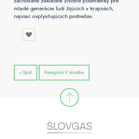
zachované základné životné podmienky pre
mladé generácie ľudí žijúcich v krajinách,
najviac ovplyvňujúcich podnebie.
< Spät
Kategória V skratke