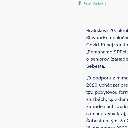
Peter Jurkovič
Bratislava 20. okt
Slovensku spoločno
Covid-19 najzrani
„Pomáhame SPPolu“ 
o seniorov (zariad
Šebesta.
„O podporu z mim
2020 uchádzať prev
tzv. pobytovou for
službách, t.j. v d
zariadeniach. Jedn
samosprávny kraj, 
Šebesta s tým, že 