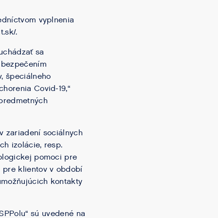
redníctvom vyplnenia
t.sk/.
uchádzať sa
 zabezpečením
, špeciálneho
chorenia Covid-19,“
u predmetných
v zariadení sociálnych
h izolácie, resp.
hologickej pomoci pre
 pre klientov v období
 umožňujúcich kontakty
SPPolu“ sú uvedené na