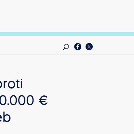
roti
00.000 €
eb