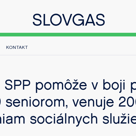
KONTAKT
 SPP pomôže v boji p
9 seniorom, venuje 2
niam sociálnych služi