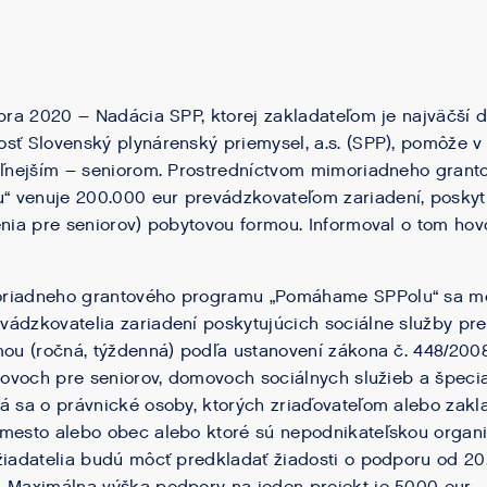
óbra 2020 – Nadácia SPP, ktorej zakladateľom je najväčší d
sť Slovenský plynárenský priemysel, a.s. (SPP), pomôže v 
teľnejším – seniorom. Prostredníctvom mimoriadneho gran
venuje 200.000 eur prevádzkovateľom zariadení, poskytuj
enia pre seniorov) pobytovou formou. Informoval o tom ho
oriadneho grantového programu „Pomáhame SPPolu“ sa mô
ádzkovatelia zariadení poskytujúcich sociálne služby pre
mou (ročná, týždenná) podľa ustanovení zákona č. 448/2008 
omovoch pre seniorov, domovoch sociálnych služieb a špeci
á sa o právnické osoby, ktorých zriaďovateľom alebo zakla
mesto alebo obec alebo ktoré sú nepodnikateľskou organiz
žiadatelia budú môcť predkladať žiadosti o podporu od 20