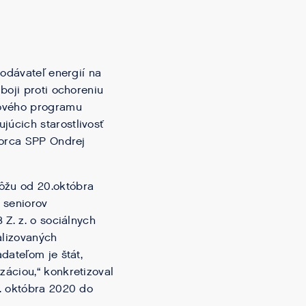
odávateľ energií na
boji proti ochoreniu
tového programu
úcich starostlivosť
vorca SPP Ondrej
žu od 20.októbra
 seniorov
Z. z. o sociálnych
alizovaných
dateľom je štát,
áciou,“ konkretizoval
. októbra 2020 do