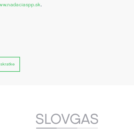
ww.nadaciaspp.sk
.
 skratke