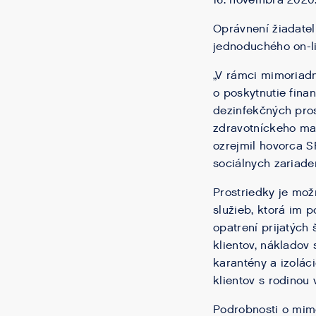
16. novembra 2020.
Oprávnení žiadatel
jednoduchého on-li
„V rámci mimoriad
o poskytnutie fina
dezinfekčných pro
zdravotníckeho mat
ozrejmil hovorca S
sociálnych zariaden
Prostriedky je mož
služieb, ktorá im 
opatrení prijatých
klientov, nákladov
karantény a izolác
klientov s rodinou
Podrobnosti o mi