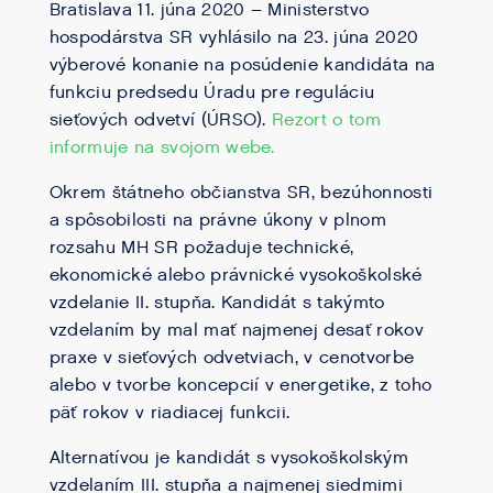
Bratislava 11. júna 2020 – Ministerstvo
hospodárstva SR vyhlásilo na 23. júna 2020
výberové konanie na posúdenie kandidáta na
funkciu predsedu Úradu pre reguláciu
sieťových odvetví (ÚRSO).
Rezort o tom
informuje na svojom webe.
Okrem štátneho občianstva SR, bezúhonnosti
a spôsobilosti na právne úkony v plnom
rozsahu MH SR požaduje technické,
ekonomické alebo právnické vysokoškolské
vzdelanie II. stupňa. Kandidát s takýmto
vzdelaním by mal mať najmenej desať rokov
praxe v sieťových odvetviach, v cenotvorbe
alebo v tvorbe koncepcií v energetike, z toho
päť rokov v riadiacej funkcii.
Alternatívou je kandidát s vysokoškolským
vzdelaním III. stupňa a najmenej siedmimi