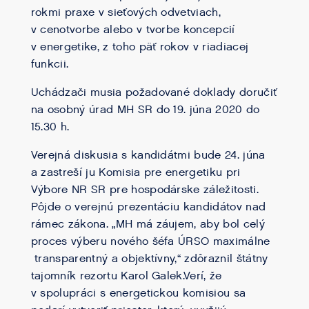
rokmi praxe v sieťových odvetviach,
v cenotvorbe alebo v tvorbe koncepcií
v energetike, z toho päť rokov v riadiacej
funkcii.
Uchádzači musia požadované doklady doručiť
na osobný úrad MH SR do 19. júna 2020 do
15.30 h.
Verejná diskusia s kandidátmi bude 24. júna
a zastreší ju Komisia pre energetiku pri
Výbore NR SR pre hospodárske záležitosti.
Pôjde o verejnú prezentáciu kandidátov nad
rámec zákona. „MH má záujem, aby bol celý
proces výberu nového šéfa ÚRSO maximálne
transparentný a objektívny,“ zdôraznil štátny
tajomník rezortu Karol Galek.Verí, že
v spolupráci s energetickou komisiou sa