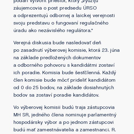
podarí vytvoriť priestor, ktorý „využijú
záujemcovia o post predsedu ÚRSO
a odprezentujú odbornej a laickej verejnosti
svoju predstavu o fungovaní regulačného
úradu ako nezávislého regulátora.“
Verejná diskusia bude nasledovať deň
po zasadnutí výberovej komisie, ktorá 23. júna
na základe predložených dokumentov
a odborného pohovoru s kandidátmi zostaví
ich poradie. Komisia bude šesťčlenná. Každý
člen komisie bude môcť prideliť kandidátom
od 0 do 25 bodov, na základe dosiahnutých
bodov sa zostaví poradie kandidátov.
Vo výberovej komisii budú traja zástupcovia
MH SR, jedného člena nominuje parlamentný
hospodársky výbor a po jednom zástupcovi
budú mať zamestnávatelia a zamestnanci. R.