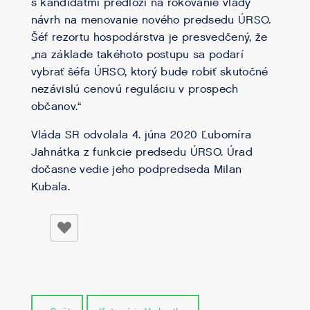
s kandidátmi predloží na rokovanie vlády
návrh na menovanie nového predsedu ÚRSO.
Šéf rezortu hospodárstva je presvedčený, že
„
na základe takéhoto postupu sa podarí
vybrať šéfa ÚRSO, ktorý bude robiť skutočné
nezávislú cenovú reguláciu v prospech
občanov.“
Vláda SR odvolala 4. júna 2020 Ľubomíra
Jahnátka z funkcie predsedu ÚRSO. Úrad
dočasne vedie jeho podpredseda Milan
Kubala.