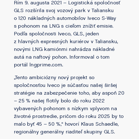
Rím 9. augusta 2021 – Logistická spoločnosť
GLS rozšírila svoj vozový park v Taliansku
o 120 nákladných automobilov Iveco S-Way
s pohonom na LNG s cieľom znížiť emisie.
Podľa spoločnosti Iveco, GLS, jeden
z hlavných expresných kuriérov v Taliansku,
novými LNG kamiónmi nahrádza nákladné
autá na naftový pohon. Informoval o tom
portál lngprime.com.
„Tento ambiciózny nový projekt so
spoločnosťou Iveco je súčasťou našej širšej
stratégie na zabezpečenie toho, aby aspoň 20
– 25 % našej flotily bolo do roku 2022
vybavených pohonom s nízkym vplyvom na
životné prostredie, pričom do roku 2025 by to
malo byť 45 – 50 %,“ hovorí Klaus Schaedle,
regionálny generálny riaditeľ skupiny GLS.