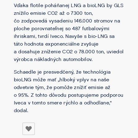
Vďaka flotile poháňanej LNG a bioLNG by GLS
znížilo emisie CO2 až o 7300 ton,
čo zodpovedá vysadeniu 146.000 stromov na
ploche porovnateľnej so 487 futbalovými
ihriskami, tvrdí Iveco. Navyše s bio-LNG sa
táto hodnota exponenciálne zvyšuje
a dosahuje zníženie CO2 o 78.000 ton, uviedol
výrobca nákladných automobilov.
Schaedle je presvedčený, že technológia
bioLNG môže mať „hlboký vplyv na naše
odvetvie tým, že pomôže znížiť emisie až
o 95%. Z tohto dôvodu postupujeme podporou
Iveca v tomto smere rýchlo a odhodlane,“
dodal.