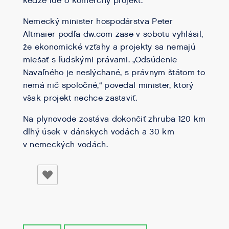
keďže ide o komerčný projekt.
Nemecký minister hospodárstva Peter
Altmaier podľa dw.com zase v sobotu vyhlásil,
že ekonomické vzťahy a projekty sa nemajú
miešať s ľudskými právami. „Odsúdenie
Navaľného je neslýchané, s právnym štátom to
nemá nič spoločné,“ povedal minister, ktorý
však projekt nechce zastaviť.
Na plynovode zostáva dokončiť zhruba 120 km
dlhý úsek v dánskych vodách a 30 km
v nemeckých vodách.