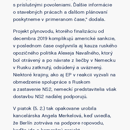
s príslušnými povoleniami. Ďalšie informácie
o stavebných prácach a ďalšom plánovaní
poskytneme v primeranom čase,“ dodala.
Projekt plynovodu, ktorého finalizáciu od
decembra 2019 komplikujú americké sankcie,
v poslednom čase ovplyvnila aj kauza ruského
opozičného politika Alexeja Navaľného, ktorý
bol otrávený a po návrate z liečby v Nemecku
v Rusku zatknutý, odsúdený a uväznený.
Niektoré krajiny, ako aj EP v reakcii vyzvali na
obmedzenie spolupráce s Ruskom
a zastavenie NS2, nemeckí predstavitelia však
dostavbu NS2 naďalej podporujú.
V piatok (5. 2.) tak opakovane urobila
kancelárska Angela Merkelová, keď uviedla,
že Berlín zotrváva na podpore ropovodu,