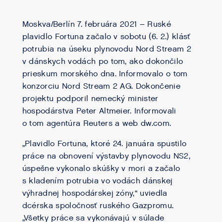
Moskva/Berlín 7. februára 2021 – Ruské
plavidlo Fortuna začalo v sobotu (6. 2.) klásť
potrubia na úseku plynovodu Nord Stream 2
v dánskych vodách po tom, ako dokončilo
prieskum morského dna. Informovalo o tom
konzorciu Nord Stream 2 AG. Dokončenie
projektu podporil nemecký minister
hospodárstva Peter Altmeier. Informovali
o tom agentúra Reuters a web dw.com.
„Plavidlo Fortuna, ktoré 24. januára spustilo
práce na obnovení výstavby plynovodu NS2,
úspešne vykonalo skúšky v mori a začalo
s kladením potrubia vo vodách dánskej
výhradnej hospodárskej zóny,“ uviedla
dcérska spoločnosť ruského Gazpromu.
„Všetky práce sa vykonávajú v súlade