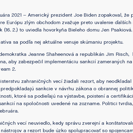
ruára 2021 – Americký prezident Joe Biden zopakoval, že 
re Európu zlým obchodom zvažuje preto uvalenie ďalších 
k (16. 2.) to uviedla hovorkyňa Bieleho domu Jen Psakiová.
atíva sa podľa nej aktuálne venuje skúmaniu projektu.
, demokratka Jeanne Shaheenová a republikán Jim Risch
ena, aby zabezpečil implementáciu sankcií zameraných na
ream 2.
nisterstvu zahraničných vecí žiadali rezort, aby neodklada
 predpokladajú sankcie v návrhu zákona o obrannej politi
nosti, ktoré sa podieľajú na výstavbe, poistení a certifiká
sankcií na spoločnosti uvedené na zozname. Politici tvrdia
februára.
ničných vecí neuviedlo, kedy správu zverejní a konštatoval
nástrojov a rezort bude úzko spolupracovať so spojencam