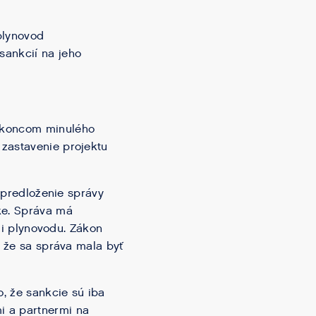
plynovod
sankcií na jeho
, koncom minulého
 zastavenie projektu
l predloženie správy
ke. Správa má
cii plynovodu. Zákon
, že sa správa mala byť
o, že sankcie sú iba
i a partnermi na