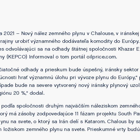
a 2021 – Nový nález zemného plynu v Chalouse, v iránskej
rajiny urobiť významného dodávateľa komodity do Európy.
s odvolávajúci sa na odhady štátnej spoločnosti Khazar E
y (KEPCO) Informoval o tom portál oilprice.com.
očiatočné odhady a prieskum bude úspešný, iránsky sekto
úcnosti hrať významnú úlohu pri vývoze plynu do Európy,“
rípade bude na severe vytvorený nový iránsky plynový uzol,
giónu 20 %,“ dodal.
e podľa spoločnosti druhým najväčším náleziskom zemnéh
torý má zásoby zodpovedajúce 11 fázam projektu South Pa
ynu na svete, o ktorý sa Irán delí s Katarom. Chalous by s
m ložiskom zemného plynu na svete. Prieskumné vrty bud