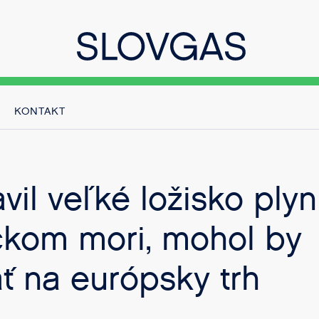
KONTAKT
avil veľké ložisko ply
ckom mori, mohol by
ť na európsky trh