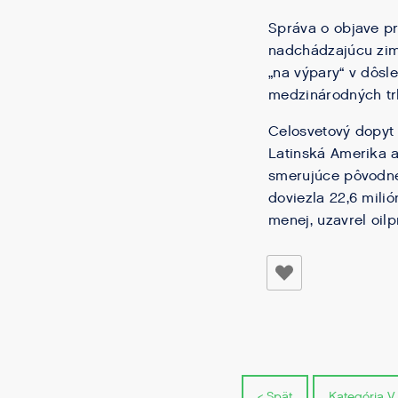
Správa o objave pr
nadchádzajúcu zimu
„na výpary“ v dôsl
medzinárodných tr
Celosvetový dopyt 
Latinská Amerika a
smerujúce pôvodne 
doviezla 22,6 milió
menej, uzavrel oil
< Spät
Kategória V