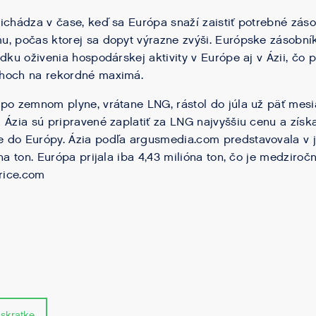
ichádza v čase, keď sa Európa snaží zaistiť potrebné zá
, počas ktorej sa dopyt výrazne zvýši. Európske zásobník
edku oživenia hospodárskej aktivity v Európe aj v Ázii, čo
hoch na rekordné maximá.
po zemnom plyne, vrátane LNG, rástol do júla už päť mes
 Ázia sú pripravené zaplatiť za LNG najvyššiu cenu a získ
do Európy. Ázia podľa argusmedia.com predstavovala v jú
na ton. Európa prijala iba 4,43 milióna ton, čo je medziročn
price.com
 skratke