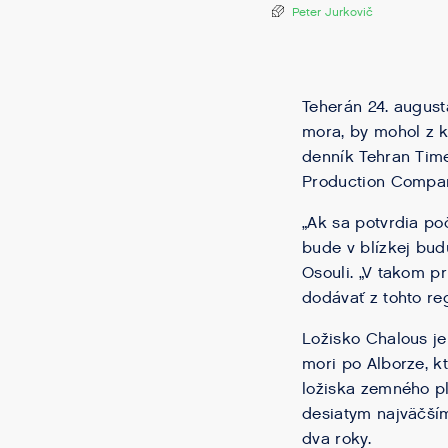
Peter Jurkovič
Teherán 24. august
mora, by mohol z k
denník Tehran Time
Production Compan
„Ak sa potvrdia p
bude v blízkej bud
Osouli. „V takom p
dodávať z tohto re
Ložisko Chalous j
mori po Alborze, k
ložiska zemného pl
desiatym najväčší
dva roky.