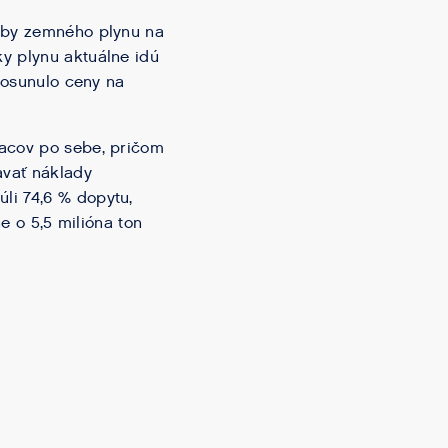
soby zemného plynu na
y plynu aktuálne idú
 posunulo ceny na
iacov po sebe, pričom
avať náklady
li 74,6 % dopytu,
e o 5,5 milióna ton