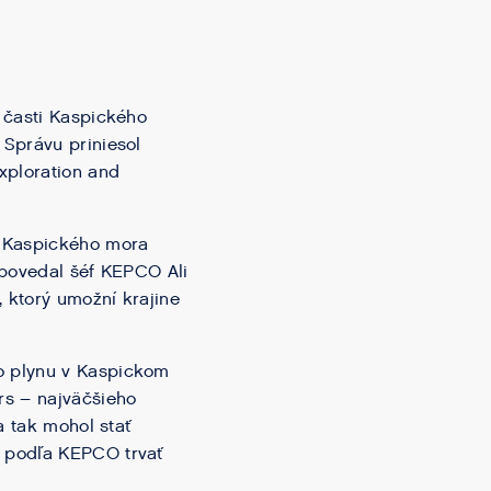
 časti Kaspického
 Správu priniesol
xploration and
r Kaspického mora
 povedal šéf KEPCO Ali
 ktorý umožní krajine
o plynu v Kaspickom
rs – najväčšieho
a tak mohol stať
ú podľa KEPCO trvať