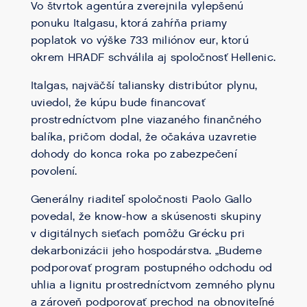
Vo štvrtok agentúra zverejnila vylepšenú
ponuku Italgasu, ktorá zahŕňa priamy
poplatok vo výške 733 miliónov eur, ktorú
okrem HRADF schválila aj spoločnosť Hellenic.
Italgas, najväčší taliansky distribútor plynu,
uviedol, že kúpu bude financovať
prostredníctvom plne viazaného finančného
balíka, pričom dodal, že očakáva uzavretie
dohody do konca roka po zabezpečení
povolení.
Generálny riaditeľ spoločnosti Paolo Gallo
povedal, že know-how a skúsenosti skupiny
v digitálnych sieťach pomôžu Grécku pri
dekarbonizácii jeho hospodárstva. „Budeme
podporovať program postupného odchodu od
uhlia a lignitu prostredníctvom zemného plynu
a zároveň podporovať prechod na obnoviteľné