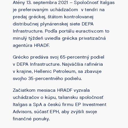
Atény 13. septembra 2021 – Spoločnosť Italgas
je preferovaným uchádzačom v tendri na
predaj gréckej, štátom kontrolovanej
distribučnej plynárenskej siete DEPA
Infrastructure. Podľa portálu euractiv.com to
minulý týždeň uviedla grécka privatizačná
agentúra HRADF.
Grécko predáva svoj 65-percentný podiel
v DEPA Infrastructure. Najväčšia rafinéria
v krajine, Hellenic Petroleum, sa zbavuje
svojho 35-percentného podielu.
Začiatkom mesiaca HRADF vyzvala
uchádzačov o kúpu, taliansku spoločnosť
Italgas a SpA a českú firmu EP Investment
Advisors, súčasť EPH, aby zvýšili svoje
finančné ponuky.