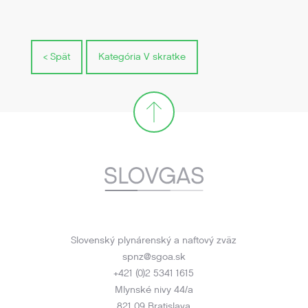
< Spät
Kategória V skratke
Slovenský plynárenský a naftový zväz
spnz@sgoa.sk
+421 (0)2 5341 1615
Mlynské nivy 44/a
821 09 Bratislava