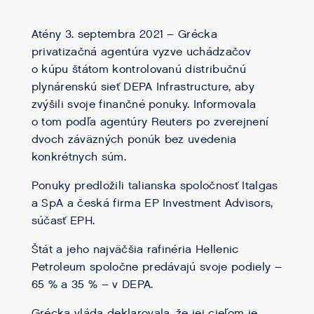
Atény 3. septembra 2021 – Grécka
privatizačná agentúra vyzve uchádzačov
o kúpu štátom kontrolovanú distribučnú
plynárenskú sieť DEPA Infrastructure, aby
zvýšili svoje finančné ponuky. Informovala
o tom podľa agentúry Reuters po zverejnení
dvoch záväzných ponúk bez uvedenia
konkrétnych súm.
Ponuky predložili talianska spoločnosť Italgas
a SpA a česká firma EP Investment Advisors,
súčasť EPH.
Štát a jeho najväčšia rafinéria Hellenic
Petroleum spoločne predávajú svoje podiely –
65 % a 35 % – v DEPA.
Grécka vláda deklarovala, že jej cieľom je