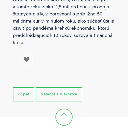
v tomto roku získať 1,8 miliárd eur z predaja
štátnych aktív, v porovnaní s približne 50
miliónmi eur v minulom roku, ako súčasť úsilia
oživiť po pandémii krehkú ekonomiku, ktorú
predchádzajúcich 10 rokov sužovala finančná
kríza.
< Spät
Kategória V skratke