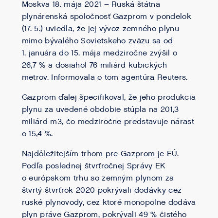
Moskva 18. mája 2021 – Ruská štátna
plynárenská spoločnosť Gazprom v pondelok
(17. 5.) uviedla, že jej vývoz zemného plynu
mimo bývalého Sovietskeho zväzu sa od
1. januára do 15. mája medziročne zvýšil o
26,7 % a dosiahol 76 miliárd kubických
metrov. Informovala o tom agentúra Reuters.
Gazprom ďalej špecifikoval, že jeho produkcia
plynu za uvedené obdobie stúpla na 201,3
miliárd m3, čo medziročne predstavuje nárast
o 15,4 %.
Najdôležitejším trhom pre Gazprom je EÚ.
Podľa poslednej štvrťročnej Správy EK
o európskom trhu so zemným plynom za
štvrtý štvrťrok 2020 pokrývali dodávky cez
ruské plynovody, cez ktoré monopolne dodáva
plyn práve Gazprom, pokrývali 49 % čistého