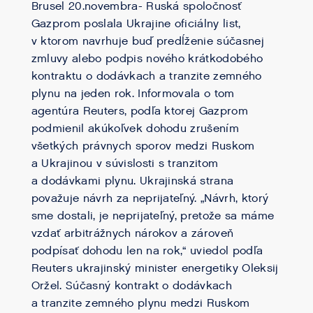
Brusel 20.novembra- Ruská spoločnosť
Gazprom poslala Ukrajine oficiálny list,
v ktorom navrhuje buď predĺženie súčasnej
zmluvy alebo podpis nového krátkodobého
kontraktu o dodávkach a tranzite zemného
plynu na jeden rok. Informovala o tom
agentúra Reuters, podľa ktorej Gazprom
podmienil akúkoľvek dohodu zrušením
všetkých právnych sporov medzi Ruskom
a Ukrajinou v súvislosti s tranzitom
a dodávkami plynu. Ukrajinská strana
považuje návrh za neprijateľný. „Návrh, ktorý
sme dostali, je neprijateľný, pretože sa máme
vzdať arbitrážnych nárokov a zároveň
podpísať dohodu len na rok,“ uviedol podľa
Reuters ukrajinský minister energetiky Oleksij
Oržel. Súčasný kontrakt o dodávkach
a tranzite zemného plynu medzi Ruskom