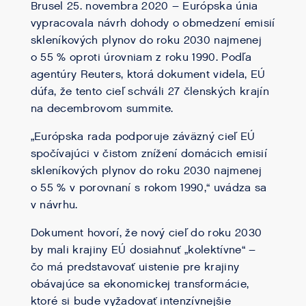
Brusel 25. novembra 2020 – Európska únia
vypracovala návrh dohody o obmedzení emisií
skleníkových plynov do roku 2030 najmenej
o 55 % oproti úrovniam z roku 1990. Podľa
agentúry Reuters, ktorá dokument videla, EÚ
dúfa, že tento cieľ schváli 27 členských krajín
na decembrovom summite.
„Európska rada podporuje záväzný cieľ EÚ
spočívajúci v čistom znížení domácich emisií
skleníkových plynov do roku 2030 najmenej
o 55 % v porovnaní s rokom 1990,“ uvádza sa
v návrhu.
Dokument hovorí, že nový cieľ do roku 2030
by mali krajiny EÚ dosiahnuť „kolektívne“ –
čo má predstavovať uistenie pre krajiny
obávajúce sa ekonomickej transformácie,
ktoré si bude vyžadovať intenzívnejšie