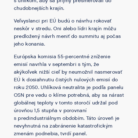
s uhlíkom, aby sa príjmy presmerovali do
chudobnejších krajín.
Veľvyslanci pri EÚ budú o návrhu rokovať
neskôr v stredu. Oni alebo lídri krajín môžu
predložený návrh meniť do summitu aj počas
jeho konania.
Európska komisia 55-percentné zníženie
emisií navrhla v septembri s tým, že
akýkoľvek nižší cieľ by neumožnil nasmerovať
EÚ k dosiahnutiu čistých nulových emisií do
roku 2050. Uhlíková neutralita je podľa panelu
OSN pre vedu o klíme potrebná, aby sa nárast
globálnej teploty v tomto storočí udržal pod
úrovňou 1,5 stupňa v porovnaní
s predindustriálnym obdobím. Táto úroveň je
nevyhnutná na zabránenie katastrofickým
zmenám podnebia, tvrdí panel.