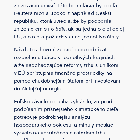
znižovanie emisií. Táto formulácia by podľa
Reuters mohla upokojiť napríklad Českú
republiku, ktorá uviedla, že by podporila
zníženie emisií o 55%, ak sa jedná o cieľ celej
EÚ, ale nie o požiadavku na jednotlivé štáty.
Návrh tiež hovorí, že cieľ bude odrážať
rozdielne situácie v jednotlivých krajinách
a že nadchádzajúce reformy trhu s uhlíkom
v EÚ sprístupnia finančné prostriedky na
pomoc chudobnejším štátom pri investovaní
do čistejšej energie.
Poľsko závislé od uhlia vyhlásilo, že pred
podpísaním prísnejšieho klimatického cieľa
potrebuje podrobnejšiu analýzu
hospodárskeho poklesu, a minulý mesiac
vyzvalo na uskutočnenie reforiem trhu