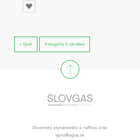
< Spät
Kategória V skratke
Slovenský plynárenský a naftový zväz
spnz@sgoa.sk