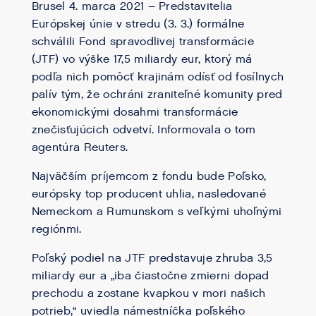
Brusel 4. marca 2021 – Predstavitelia
Európskej únie v stredu (3. 3.) formálne
schválili Fond spravodlivej transformácie
(JTF) vo výške 17,5 miliardy eur, ktorý má
podľa nich pomôcť krajinám odísť od fosílnych
palív tým, že ochráni zraniteľné komunity pred
ekonomickými dosahmi transformácie
znečisťujúcich odvetví. Informovala o tom
agentúra Reuters.
Najväčším príjemcom z fondu bude Poľsko,
európsky top producent uhlia, nasledované
Nemeckom a Rumunskom s veľkými uhoľnými
regiónmi.
Poľský podiel na JTF predstavuje zhruba 3,5
miliardy eur a „iba čiastočne zmierni dopad
prechodu a zostane kvapkou v mori našich
potrieb,“ uviedla námestníčka poľského