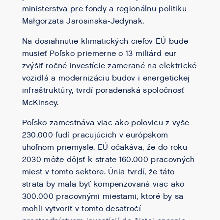
ministerstva pre fondy a regionálnu politiku
Małgorzata Jarosinska-Jedynak.
Na dosiahnutie klimatických cieľov EÚ bude
musieť Poľsko priemerne o 13 miliárd eur
zvýšiť ročné investície zamerané na elektrické
vozidlá a modernizáciu budov i energetickej
infraštruktúry, tvrdí poradenská spoločnosť
McKinsey.
Poľsko zamestnáva viac ako polovicu z vyše
230.000 ľudí pracujúcich v európskom
uhoľnom priemysle. EÚ očakáva, že do roku
2030 môže dôjsť k strate 160.000 pracovných
miest v tomto sektore. Únia tvrdí, že táto
strata by mala byť kompenzovaná viac ako
300.000 pracovnými miestami, ktoré by sa
mohli vytvoriť v tomto desaťročí