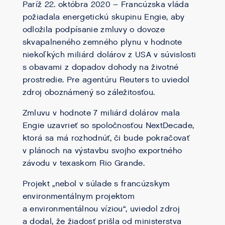
Paríž 22. októbra 2020 – Francúzska vláda
požiadala energetickú skupinu Engie, aby
odložila podpísanie zmluvy o dovoze
skvapalneného zemného plynu v hodnote
niekoľkých miliárd dolárov z USA v súvislosti
s obavami z dopadov dohody na životné
prostredie. Pre agentúru Reuters to uviedol
zdroj oboznámený so záležitosťou.
Zmluvu v hodnote 7 miliárd dolárov mala
Engie uzavrieť so spoločnosťou NextDecade,
ktorá sa má rozhodnúť, či bude pokračovať
v plánoch na výstavbu svojho exportného
závodu v texaskom Rio Grande.
Projekt „nebol v súlade s francúzskym
environmentálnym projektom
a environmentálnou víziou“, uviedol zdroj
a dodal, že žiadosť prišla od ministerstva