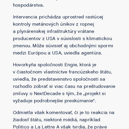
hospodárstva.
Intervencia prichádza uprostred rastúcej
kontroly metánových únikov z ropnej
a plynárenskej infraštruktúry vrátane
producentov z USA v súvislosti s klimatickou
zmenou. Môže súvisieť aj obchodnými spormi
medzi Európou a USA, uviedla agentúra.
Hovorkyňa spoločnosti Engie, ktorá je
v čiastočnom vlastníctve francúzskeho štátu,
uviedla, že predstavenstvo spoločnosti sa
rozhodlo zobrať si viac času na preštudovanie
zmluvy o NextDecade s tým, že „projekt si
vyžaduje podrobnejšie preskúmanie“.
Odmietla však komentovať, či je to reakcia na
žiadosť štátu, niektoré médiá, napríklad
Politico a La Lettre A však tvrdia, že práve