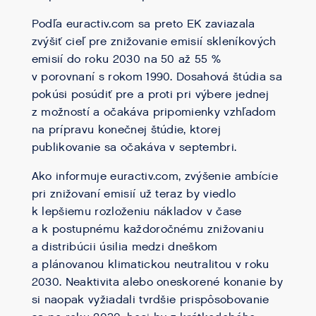
Podľa euractiv.com sa preto EK zaviazala
zvýšiť cieľ pre znižovanie emisií skleníkových
emisií do roku 2030 na 50 až 55 %
v porovnaní s rokom 1990. Dosahová štúdia sa
pokúsi posúdiť pre a proti pri výbere jednej
z možností a očakáva pripomienky vzhľadom
na prípravu konečnej štúdie, ktorej
publikovanie sa očakáva v septembri.
Ako informuje euractiv.com, zvýšenie ambície
pri znižovaní emisií už teraz by viedlo
k lepšiemu rozloženiu nákladov v čase
a k postupnému každoročnému znižovaniu
a distribúcii úsilia medzi dneškom
a plánovanou klimatickou neutralitou v roku
2030. Neaktivita alebo oneskorené konanie by
si naopak vyžiadali tvrdšie prispôsobovanie