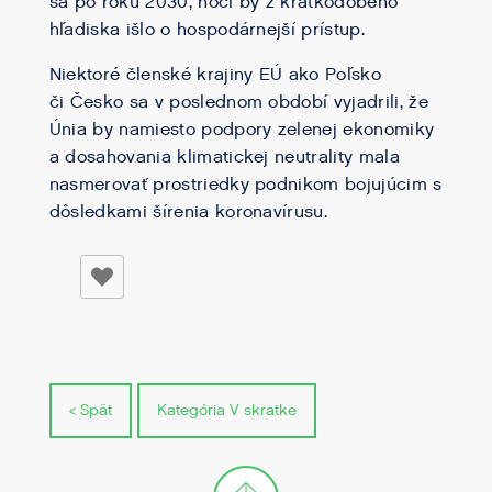
sa po roku 2030, hoci by z krátkodobého
hľadiska išlo o hospodárnejší prístup.
Niektoré členské krajiny EÚ ako Poľsko
či Česko sa v poslednom období vyjadrili, že
Únia by namiesto podpory zelenej ekonomiky
a dosahovania klimatickej neutrality mala
nasmerovať prostriedky podnikom bojujúcim s
dôsledkami šírenia koronavírusu.
< Spät
Kategória V skratke