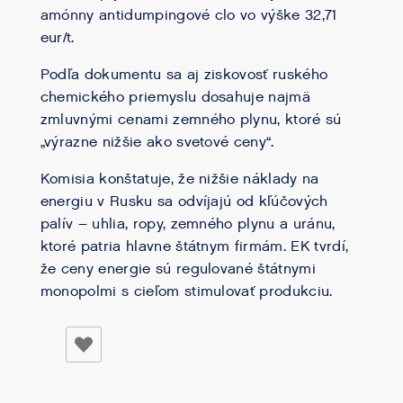
amónny antidumpingové clo vo výške 32,71
eur/t.
Podľa dokumentu sa aj ziskovosť ruského
chemického priemyslu dosahuje najmä
zmluvnými cenami zemného plynu, ktoré sú
„výrazne nižšie ako svetové ceny“.
Komisia konštatuje, že nižšie náklady na
energiu v Rusku sa odvíjajú od kľúčových
palív – uhlia, ropy, zemného plynu a uránu,
ktoré patria hlavne štátnym firmám. EK tvrdí,
že ceny energie sú regulované štátnymi
monopolmi s cieľom stimulovať produkciu.