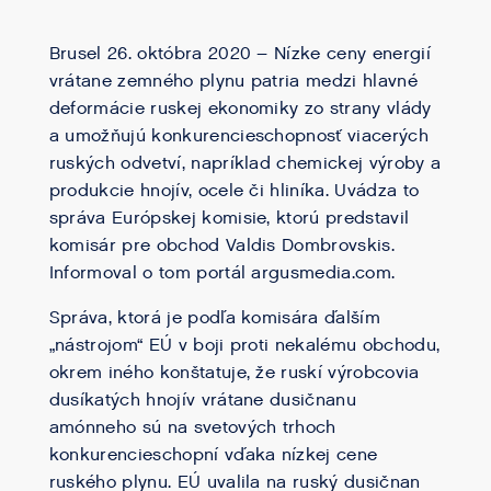
Brusel 26. októbra 2020 – Nízke ceny energií
vrátane zemného plynu patria medzi hlavné
deformácie ruskej ekonomiky zo strany vlády
a umožňujú konkurencieschopnosť viacerých
ruských odvetví, napríklad chemickej výroby a
produkcie hnojív, ocele či hliníka. Uvádza to
správa Európskej komisie, ktorú predstavil
komisár pre obchod Valdis Dombrovskis.
Informoval o tom portál argusmedia.com.
Správa, ktorá je podľa komisára ďalším
„nástrojom“ EÚ v boji proti nekalému obchodu,
okrem iného konštatuje, že ruskí výrobcovia
dusíkatých hnojív vrátane dusičnanu
amónneho sú na svetových trhoch
konkurencieschopní vďaka nízkej cene
ruského plynu. EÚ uvalila na ruský dusičnan