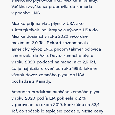
smerovalo plynovodmi do Mexika a Kanady.
Väčšina zvyšku sa prepravila do zámoria
v podobe LNG.
Mexiko prijíma viac plynu z USA ako
z ktorejkoľvek inej krajiny a vývoz z USA do
Mexika dosiahol v roku 2020 rekordné
maximum 2,0 Tcf. Rekord zaznamenal aj
americký vývoz LNG, pričom takmer polovica
smerovala do Ázie. Dovoz zemného plynu
v roku 2020 poklesol na menej ako 2,6 Tcf,
čo je najnižšia úroveň od roku 1993. Takmer
všetok dovoz zemného plynu do USA
pochádza z Kanady.
Americká produkcia suchého zemného plynu
v roku 2020 podľa EIA poklesla o 2 %
v porovnaní s rokom 2019, konkrétne na 33,4
Tcf, čo spôsobilo teplejšie počasie, nižšie ceny