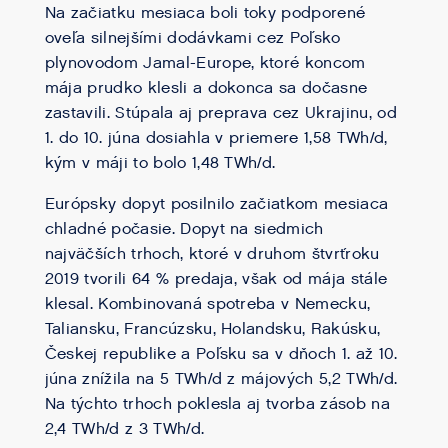
Na začiatku mesiaca boli toky podporené
oveľa silnejšími dodávkami cez Poľsko
plynovodom Jamal-Europe, ktoré koncom
mája prudko klesli a dokonca sa dočasne
zastavili. Stúpala aj preprava cez Ukrajinu, od
1. do 10. júna dosiahla v priemere 1,58 TWh/d,
kým v máji to bolo 1,48 TWh/d.
Európsky dopyt posilnilo začiatkom mesiaca
chladné počasie. Dopyt na siedmich
najväčších trhoch, ktoré v druhom štvrťroku
2019 tvorili 64 % predaja, však od mája stále
klesal. Kombinovaná spotreba v Nemecku,
Taliansku, Francúzsku, Holandsku, Rakúsku,
Českej republike a Poľsku sa v dňoch 1. až 10.
júna znížila na 5 TWh/d z májových 5,2 TWh/d.
Na týchto trhoch poklesla aj tvorba zásob na
2,4 TWh/d z 3 TWh/d.