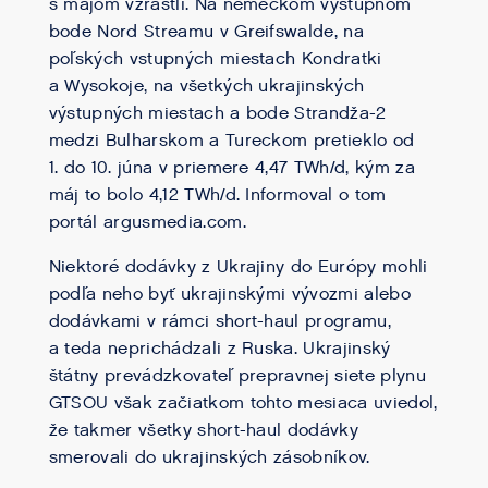
s májom vzrástli. Na nemeckom výstupnom
bode Nord Streamu v Greifswalde, na
poľských vstupných miestach Kondratki
a Wysokoje, na všetkých ukrajinských
výstupných miestach a bode Strandža-2
medzi Bulharskom a Tureckom pretieklo od
1. do 10. júna v priemere 4,47 TWh/d, kým za
máj to bolo 4,12 TWh/d. Informoval o tom
portál argusmedia.com.
Niektoré dodávky z Ukrajiny do Európy mohli
podľa neho byť ukrajinskými vývozmi alebo
dodávkami v rámci short-haul programu,
a teda neprichádzali z Ruska. Ukrajinský
štátny prevádzkovateľ prepravnej siete plynu
GTSOU však začiatkom tohto mesiaca uviedol,
že takmer všetky short-haul dodávky
smerovali do ukrajinských zásobníkov.