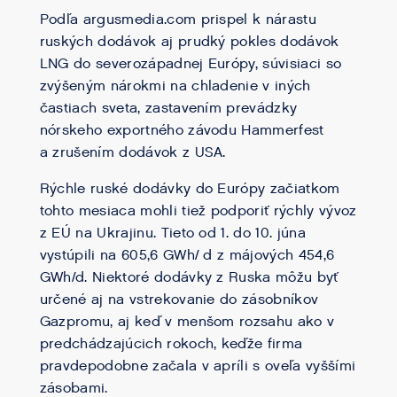
Podľa argusmedia.com prispel k nárastu
ruských dodávok aj prudký pokles dodávok
LNG do severozápadnej Európy, súvisiaci so
zvýšeným nárokmi na chladenie v iných
častiach sveta, zastavením prevádzky
nórskeho exportného závodu Hammerfest
a zrušením dodávok z USA.
Rýchle ruské dodávky do Európy začiatkom
tohto mesiaca mohli tiež podporiť rýchly vývoz
z EÚ na Ukrajinu. Tieto od 1. do 10. júna
vystúpili na 605,6 GWh/ d z májových 454,6
GWh/d. Niektoré dodávky z Ruska môžu byť
určené aj na vstrekovanie do zásobníkov
Gazpromu, aj keď v menšom rozsahu ako v
predchádzajúcich rokoch, keďže firma
pravdepodobne začala v apríli s oveľa vyššími
zásobami.