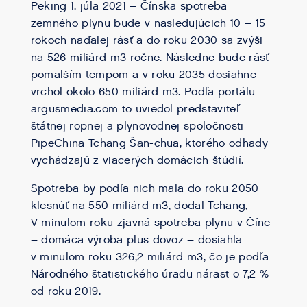
Peking 1. júla 2021 – Čínska spotreba
zemného plynu bude v nasledujúcich 10 – 15
rokoch naďalej rásť a do roku 2030 sa zvýši
na 526 miliárd m3 ročne. Následne bude rásť
pomalším tempom a v roku 2035 dosiahne
vrchol okolo 650 miliárd m3. Podľa portálu
argusmedia.com to uviedol predstaviteľ
štátnej ropnej a plynovodnej spoločnosti
PipeChina Tchang Šan-chua, ktorého odhady
vychádzajú z viacerých domácich štúdií.
Spotreba by podľa nich mala do roku 2050
klesnúť na 550 miliárd m3, dodal Tchang,
V minulom roku zjavná spotreba plynu v Číne
– domáca výroba plus dovoz – dosiahla
v minulom roku 326,2 miliárd m3, čo je podľa
Národného štatistického úradu nárast o 7,2 %
od roku 2019.