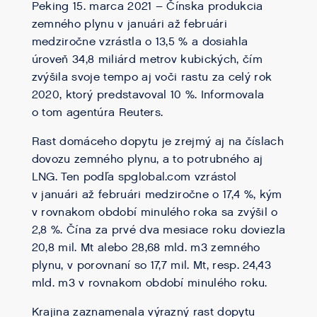
Peking 15. marca 2021 – Čínska produkcia
zemného plynu v januári až februári
medziročne vzrástla o 13,5 % a dosiahla
úroveň 34,8 miliárd metrov kubických, čím
zvýšila svoje tempo aj voči rastu za celý rok
2020, ktorý predstavoval 10 %. Informovala
o tom agentúra Reuters.
Rast domáceho dopytu je zrejmý aj na číslach
dovozu zemného plynu, a to potrubného aj
LNG. Ten podľa spglobal.com vzrástol
v januári až februári medziročne o 17,4 %, kým
v rovnakom období minulého roka sa zvýšil o
2,8 %. Čína za prvé dva mesiace roku doviezla
20,8 mil. Mt alebo 28,68 mld. m3 zemného
plynu, v porovnaní so 17,7 mil. Mt, resp. 24,43
mld. m3 v rovnakom období minulého roku.
Krajina zaznamenala výrazný rast dopytu