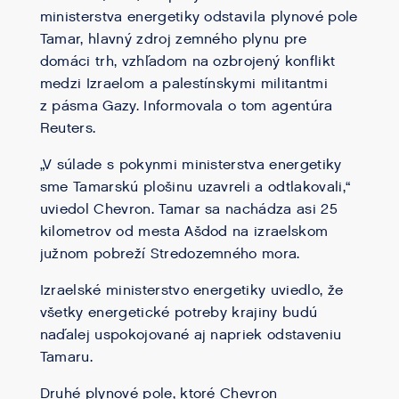
ministerstva energetiky odstavila plynové pole
Tamar, hlavný zdroj zemného plynu pre
domáci trh, vzhľadom na ozbrojený konflikt
medzi Izraelom a palestínskymi militantmi
z pásma Gazy. Informovala o tom agentúra
Reuters.
„V súlade s pokynmi ministerstva energetiky
sme Tamarskú plošinu uzavreli a odtlakovali,“
uviedol Chevron. Tamar sa nachádza asi 25
kilometrov od mesta Ašdod na izraelskom
južnom pobreží Stredozemného mora.
Izraelské ministerstvo energetiky uviedlo, že
všetky energetické potreby krajiny budú
naďalej uspokojované aj napriek odstaveniu
Tamaru.
Druhé plynové pole, ktoré Chevron