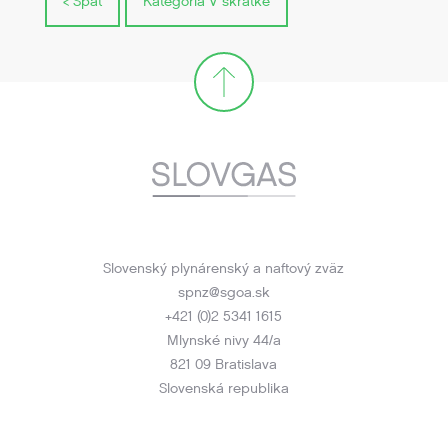
< Spät
Kategória V skratke
Slovenský plynárenský a naftový zväz
spnz@sgoa.sk
+421 (0)2 5341 1615
Mlynské nivy 44/a
821 09 Bratislava
Slovenská republika