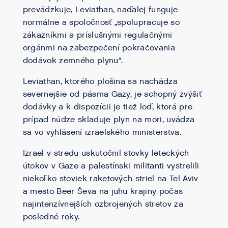
prevádzkuje, Leviathan, naďalej funguje
normálne a spoločnosť „spolupracuje so
zákazníkmi a príslušnými regulačnými
orgánmi na zabezpečení pokračovania
dodávok zemného plynu“.
Leviathan, ktorého plošina sa nachádza
severnejšie od pásma Gazy, je schopný zvýšiť
dodávky a k dispozícii je tiež loď, ktorá pre
prípad núdze skladuje plyn na mori, uvádza
sa vo vyhlásení izraelského ministerstva.
Izrael v stredu uskutočnil stovky leteckých
útokov v Gaze a palestínski militanti vystrelili
niekoľko stoviek raketových striel na Tel Aviv
a mesto Beer Ševa na juhu krajiny počas
najintenzívnejších ozbrojených stretov za
posledné roky.