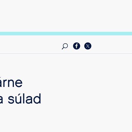
árne
a súlad