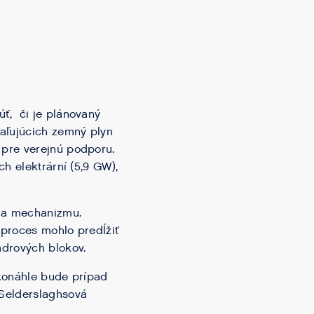
ť, či je plánovaný
paľujúcich zemný plyn
 pre verejnú podporu.
h elektrární (5,9 GW),
nia mechanizmu.
 proces mohlo predĺžiť
adrových blokov.
Akonáhle bude prípad
 Selderslaghsová