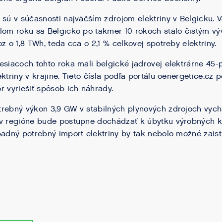
 sú v súčasnosti najväčším zdrojom elektriny v Belgicku. 
lom roku sa Belgicko po takmer 10 rokoch stalo čistým vý
z o 1,8 TWh, teda cca o 2,1 % celkovej spotreby elektriny.
esiacoch tohto roka mali belgické jadrovej elektrárne 45-
ktriny v krajine. Tieto čísla podľa portálu oenergetice.cz p
r vyriešiť spôsob ich náhrady.
trebný výkon 3,9 GW v stabilných plynových zdrojoch vyc
 v regióne bude postupne dochádzať k úbytku výrobných k
padný potrebný import elektriny by tak nebolo možné zaisti