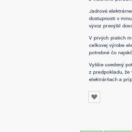
Jadrové elektrárne
dostupnosti v minu
vývoz prevýšil dovo
V prvých piatich m
celkovej výrobe ele
potrebné čo najskô
Vyššie uvedený po
z predpokladu, že
elektrárňach a prí