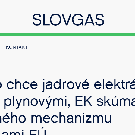
KONTAKT
 chce jadrové elektr
ť plynovými, EK skúm
ného mechanizmu