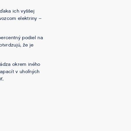
Vďaka ich vyššej
vozcom elektriny –
percentný podiel na
otvrdzujú, že je
hádza okrem iného
apacít v uhoľných
ť.