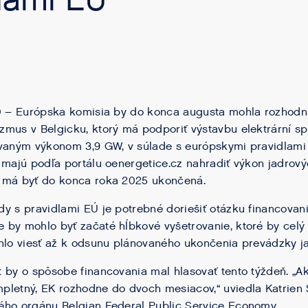
dlami EÚ
0 – Európska komisia by do konca augusta mohla rozhodnú
mus v Belgicku, ktorý má podporiť výstavbu elektrární s
ovaným výkonom 3,9 GW, v súlade s európskymi pravidlami
 majú podľa portálu oenergetice.cz nahradiť výkon jadrovýc
 má byť do konca roka 2025 ukončená.
y s pravidlami EÚ je potrebné doriešiť otázku financova
by mohlo byť začaté hĺbkové vyšetrovanie, ktoré by celý
hlo viesť až k odsunu plánovaného ukončenia prevádzky j
 by o spôsobe financovania mal hlasovať tento týždeň. „
pletný, EK rozhodne do dvoch mesiacov,“ uviedla Katrien
ého orgánu Belgian Federal Public Service Economy.