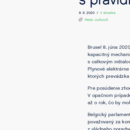
s pravi
8. 6. 2020 /
V skratke
Peter Jurkovič
Brusel 8. júna 202
kapacitný mechaniz
s celkovým inštal
Plynové elektrárne
ktorých prevádzka
Pre posúdenie zhod
V opačnom prípade 
až o rok, čo by mo
Belgický parlament
považovaný za kom
z vládneho poradn